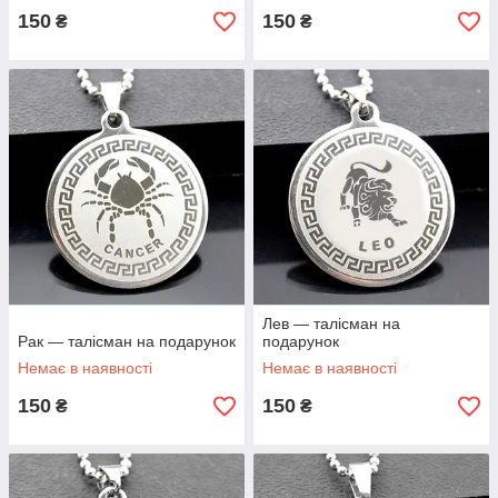
150
150
₴
₴
Лев — талісман на
Рак — талісман на подарунок
подарунок
Немає в наявності
Немає в наявності
150
150
₴
₴