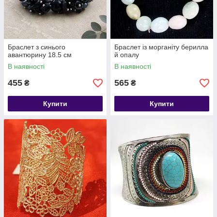
Браслет з синього
Браслет із морганіту берилла
авантюрину 18.5 см
й опалу
В наявності
В наявності
455
565
₴
₴
Купити
Купити