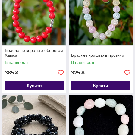
Браслет із корала з оберегом
Хамса
Браслет кришталь гірський
В наявності
В наявності
385
325
₴
₴
Купити
Купити