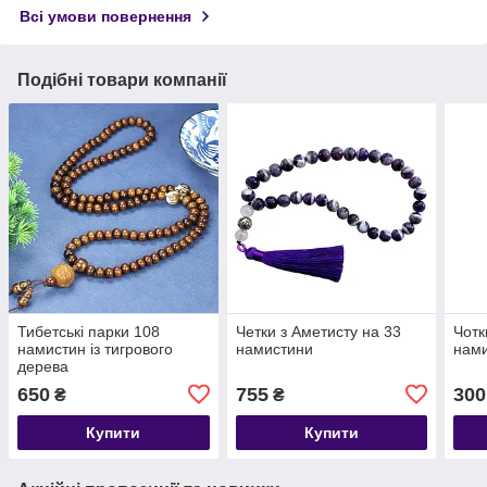
Всі умови повернення
Подібні товари компанії
Тибетські парки 108
Четки з Аметисту на 33
Чотк
намистин із тигрового
намистини
нами
дерева
650
755
300
₴
₴
Купити
Купити