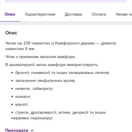
Опис
Характеристики
Доставка
Оплата
Умови п
Опис
Четки на 108 намистин із Камфорного дерева — діаметр
намистин 8 мм
Чітки з приємним запахом камфори.
В ароматерапії запах камфори використовують:
бронхіт, пневмонії та інших захворювань легенів;
запалення лімфатичних вузлів;
нежитю, гаймориту;
ишиасе;
міалгії;
стреси, дратівливості, втоми, депресії та інших
нервових перенапруг.
Приховати