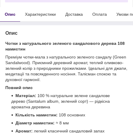
Опис
Характеристики
Доставка
Оплата
Умови п
Опис
Чотки з натурального зеленого сандалового дерева 108
намистин
Преміум чотки-мала з натурального зеленого сандалу (Green
Sandalwood). Приємний деревний аромат, теплий оливково-
зелений колір з природними прожилками. Ідеальні для джапи,
медитації та повсякденного носіння. Талісман спокою та
духовної гармонії.
Повний опис
Матеріал:
100 % натуральне зелене сандалове
дерево (Santalum album, зелений сорт) — рідкісна
ароматна деревина
Кількість намистин:
108 основних
Діаметр намистин:
≈ 8 мм
Аромат:
легкий класичний сандаловий запах