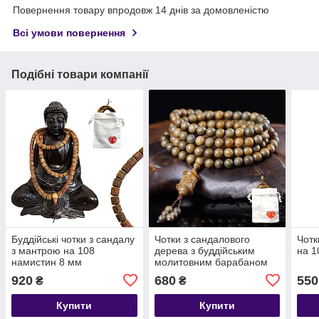
Повернення товару впродовж 14 днів за домовленістю
Всі умови повернення
Подібні товари компанії
Буддійські чотки з сандалу
Чотки з сандалового
Чотк
з мантрою на 108
дерева з буддійським
на 1
намистин 8 мм
молитовним барабаном
на 108 намистин 8 мм
920
680
550
₴
₴
Купити
Купити