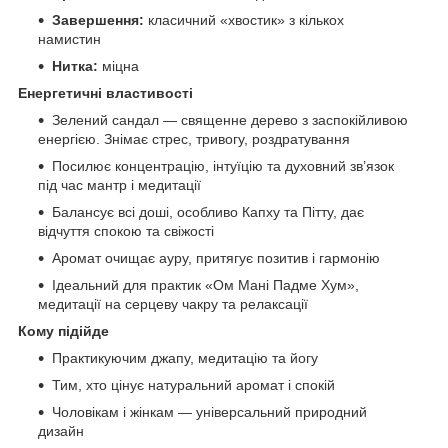
Завершення:
класичний «хвостик» з кількох
намистин
Нитка:
міцна
Енергетичні властивості
Зелений сандал — священне дерево з заспокійливою
енергією. Знімає стрес, тривогу, роздратування
Посилює концентрацію, інтуїцію та духовний зв’язок
під час мантр і медитації
Балансує всі доші, особливо Капху та Пітту, дає
відчуття спокою та свіжості
Аромат очищає ауру, притягує позитив і гармонію
Ідеальний для практик «Ом Мані Падме Хум»,
медитації на серцеву чакру та релаксації
Кому підійде
Практикуючим джапу, медитацію та йогу
Тим, хто цінує натуральний аромат і спокій
Чоловікам і жінкам — універсальний природний
дизайн