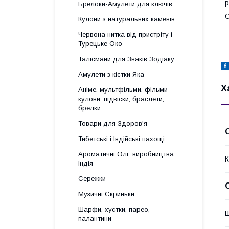
р
Брелоки-Амулети для ключів
С
Кулони з натуральних каменів
Червона нитка від пристріту і
Турецьке Око
Талісмани для Знаків Зодіаку
Амулети з кістки Яка
Х
Аніме, мультфільми, фільми -
кулони, підвіски, браслети,
брелки
Товари для Здоров'я
Тибетські і Індійські пахощі
Ароматичні Олії виробництва
К
Індія
Сережки
Музичні Скриньки
Шарфи, хустки, парео,
палантини