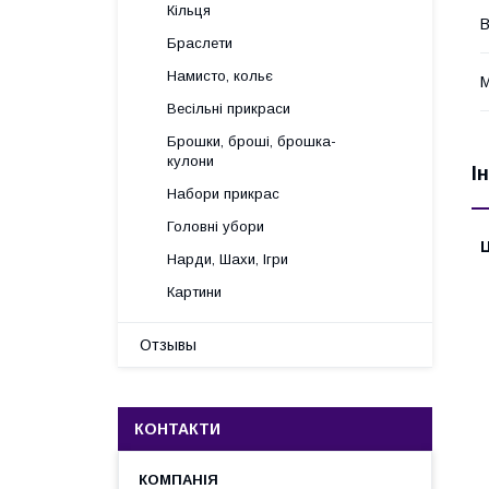
Кільця
В
Браслети
Намисто, кольє
М
Весільні прикраси
Брошки, броші, брошка-
кулони
І
Набори прикрас
Головні убори
Ц
Нарди, Шахи, Ігри
Картини
Отзывы
КОНТАКТИ