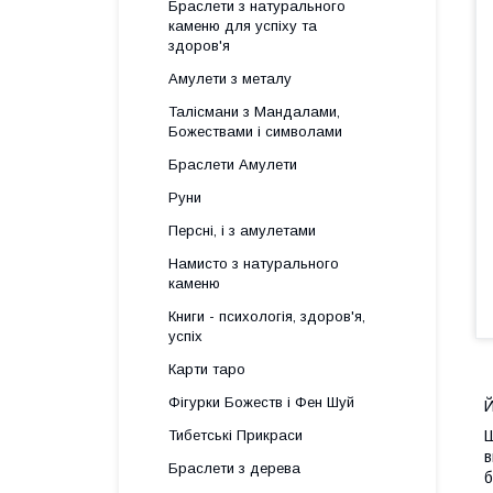
Браслети з натурального
каменю для успіху та
здоров'я
Амулети з металу
Талісмани з Мандалами,
Божествами і символами
Браслети Амулети
Руни
Персні, і з амулетами
Намисто з натурального
каменю
Книги - психологія, здоров'я,
успіх
Карти таро
Фігурки Божеств і Фен Шуй
Й
Тибетські Прикраси
Ш
в
Браслети з дерева
б