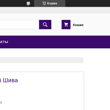
Кошик
Кошик
АКТЫ
лі Шива
68