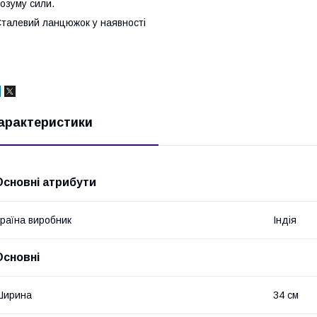
озуму сили.
талевий ланцюжок у наявності
арактеристики
Основні атрибути
раїна виробник
Індія
Основні
Ширина
34 см