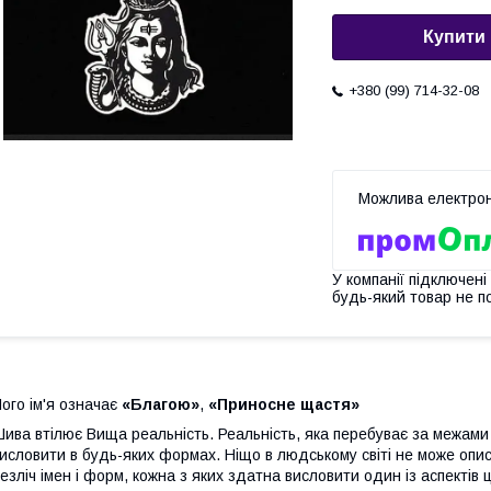
Купити
+380 (99) 714-32-08
У компанії підключені
будь-який товар не п
ого ім'я означає
«Благою»
,
«Приносне щастя»
ива втілює Вища реальність. Реальність, яка перебуває за межами
исловити в будь-яких формах. Ніщо в людському світі не може опи
езліч імен і форм, кожна з яких здатна висловити один із аспектів 