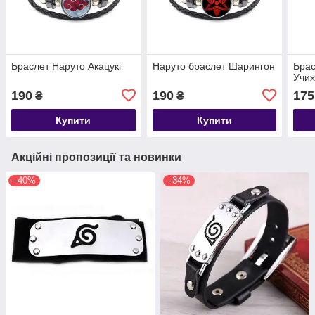
Браслет Наруто Акацукі
Наруто браслет Шарингон
Брас
Учи
190
190
175
₴
₴
Купити
Купити
Акційні пропозиції та новинки
–40%
–34%