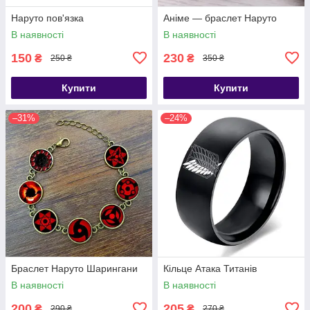
Наруто пов'язка
Аніме — браслет Наруто
В наявності
В наявності
150
230
₴
₴
250 ₴
350 ₴
Купити
Купити
–31%
–24%
Браслет Наруто Шарингани
Кільце Атака Титанів
В наявності
В наявності
200
205
₴
₴
290 ₴
270 ₴