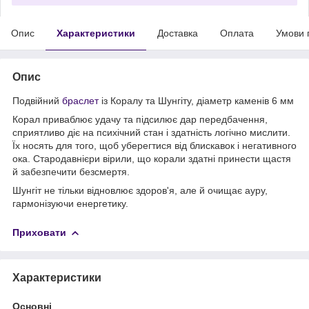
Опис
Характеристики
Доставка
Оплата
Умови 
Опис
Подвійний
браслет
із Коралу та Шунгіту, діаметр каменів 6 мм
Корал приваблює удачу та підсилює дар передбачення,
сприятливо діє на психічний стан і здатність логічно мислити.
Їх носять для того, щоб уберегтися від блискавок і негативного
ока. Стародавнієри вірили, що корали здатні принести щастя
й забезпечити безсмертя.
Шунгіт не тільки відновлює здоров'я, але й очищає ауру,
гармонізуючи енергетику.
Приховати
Характеристики
Основні