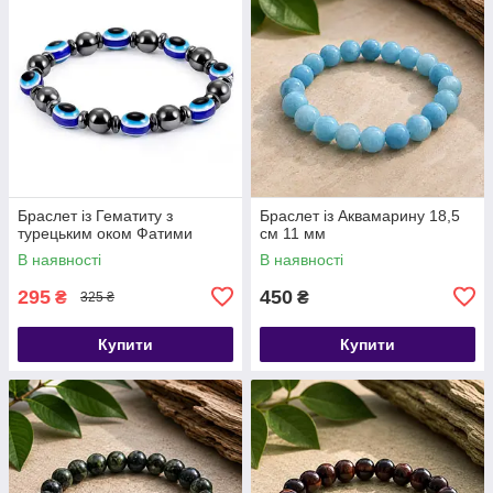
Браслет із Гематиту з
​​​​​​​Браслет із Аквамарину 18,5
турецьким оком Фатими
см 11 мм
В наявності
В наявності
295
450
₴
₴
325 ₴
Купити
Купити