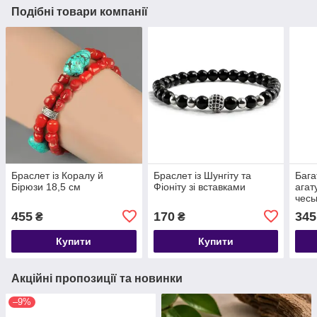
Подібні товари компанії
Браслет із Коралу й
Браслет із Шунгіту та
Бага
Бірюзи 18,5 см
Фіоніту зі вставками
агат
чесь
455
170
345
₴
₴
Купити
Купити
Акційні пропозиції та новинки
–9%