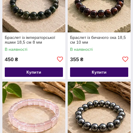
Браслет із імператорської
Браслет із бичачого ока 18,5
яшми 18,5 см 8 мм
см 10 мм
В наявності
В наявності
450
355
₴
₴
Купити
Купити