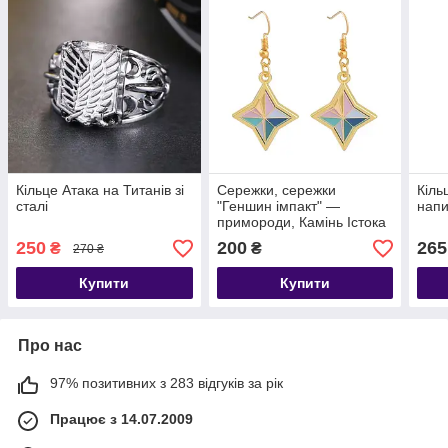
Кільце Атака на Титанів зі
Сережки, сережки
Кільц
сталі
"Геншин імпакт" —
напи
примороди, Камінь Істока
250
200
265
₴
₴
270 ₴
Купити
Купити
Про нас
97% позитивних з 283 відгуків за рік
Працює з 14.07.2009