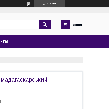
Кошик
Кошик
АКТЫ
т мадагаскарський
2