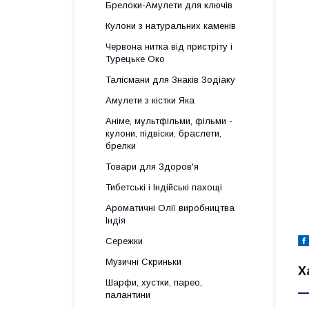
Брелоки-Амулети для ключів
Кулони з натуральних каменів
Червона нитка від пристріту і
Турецьке Око
Талісмани для Знаків Зодіаку
Амулети з кістки Яка
Аніме, мультфільми, фільми -
кулони, підвіски, браслети,
брелки
Товари для Здоров'я
Тибетські і Індійські пахощі
Ароматичні Олії виробництва
Індія
Сережки
Музичні Скриньки
Х
Шарфи, хустки, парео,
палантини