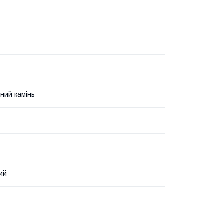
ний камінь
ий