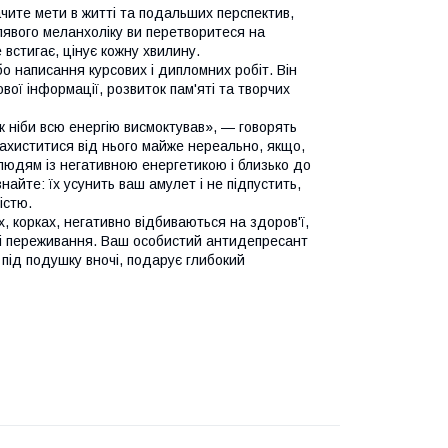
чите мети в житті та подальших перспектив,
млявого меланхоліку ви перетворитеся на
 встигає, цінує кожну хвилину.
о написання курсових і дипломних робіт. Він
вої інформації, розвиток пам'яті та творчих
к ніби всю енергію висмоктував», — говорять
 захиститися від нього майже нереально, якщо,
 людям із негативною енергетикою і близько до
найте: їх усунить ваш амулет і не підпустить,
істю.
, корках, негативно відбиваються на здоров'ї,
я і переживання. Ваш особистий антидепресант
 під подушку вночі, подарує глибокий