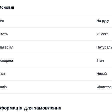
Основні
ип
На руку
тать
Унісекс
атеріал
Натураль
Товщина
8 мм
Стан
Новий
олір
Фіолетов
нформація для замовлення