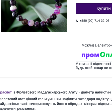
Купити
+380 (99) 714-32-08
У компанії підключені
будь-який товар не п
раслет
із Фіолетового Мадагаскарського Агату - діаметр намистин
іолетовий агат цінний своїм умінням наділяти господаря надінтуї
айдавніших часів використовують його в обрядах: мінерал відкрива
аралельні реальності.