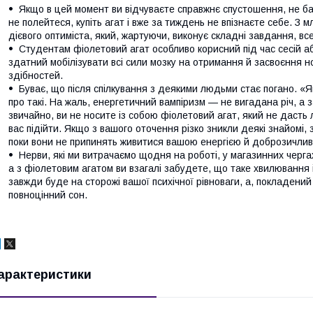
Якщо в цей момент ви відчуваєте справжнє спустошення, не ба
не полейтеся, купіть агат і вже за тиждень не впізнаєте себе. З 
дієвого оптиміста, який, жартуючи, виконує складні завдання, все
Студентам фіолетовий агат особливо корисний під час сесій аб
здатний мобілізувати всі сили мозку на отримання й засвоєння но
здібностей.
Буває, що після спілкування з деякими людьми стає погано. «Я
про такі. На жаль, енергетичний вампіризм — не вигадана річ, а
звичайно, ви не носите із собою фіолетовий агат, який не дасть
вас підійти. Якщо з вашого оточення різко зникли деякі знайомі, з
поки вони не припинять живитися вашою енергією й доброзичлив
Нерви, які ми витрачаємо щодня на роботі, у магазинних чергах
а з фіолетовим агатом ви взагалі забудете, що таке хвилюванн
завжди буде на сторожі вашої психічної рівноваги, а, покладений
повноцінний сон.
арактеристики