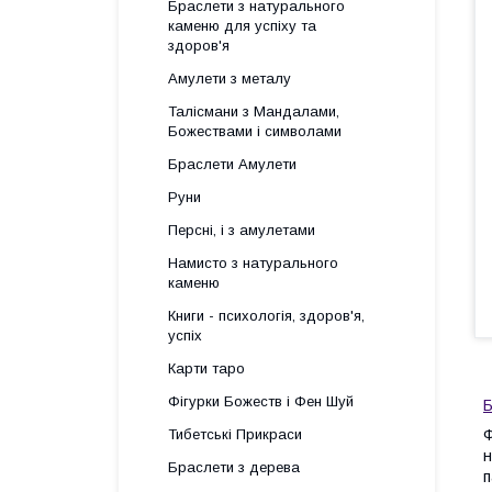
Браслети з натурального
каменю для успіху та
здоров'я
Амулети з металу
Талісмани з Мандалами,
Божествами і символами
Браслети Амулети
Руни
Персні, і з амулетами
Намисто з натурального
каменю
Книги - психологія, здоров'я,
успіх
Карти таро
Фігурки Божеств і Фен Шуй
Б
Тибетські Прикраси
Ф
н
Браслети з дерева
п