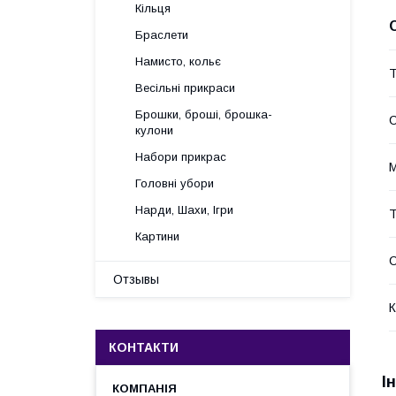
Кільця
Браслети
Намисто, кольє
Т
Весільні прикраси
Брошки, броші, брошка-
С
кулони
Набори прикрас
М
Головні убори
Нарди, Шахи, Ігри
Картини
Отзывы
К
КОНТАКТИ
І