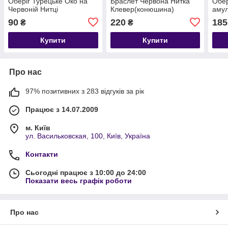
Оберіг Турецьке Око на
Браслет Червона Нитка
Обер
Червоній Нитці
Клевер(конюшина)
амул
90
220
185
₴
₴
Купити
Купити
Про нас
97% позитивних з 283 відгуків за рік
Працює з 14.07.2009
м. Київ
ул. Васильковская, 100, Київ, Україна
Контакти
Сьогодні працює з 10:00 до 24:00
Показати весь графік роботи
Про нас