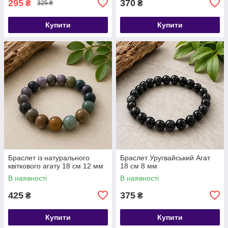
295
370
₴
₴
325 ₴
Купити
Купити
​​​​​​​Браслет із натурального
Браслет Уругвайський Агат
квіткового агату 18 см 12 мм
18 см 8 мм
В наявності
В наявності
425
375
₴
₴
Купити
Купити