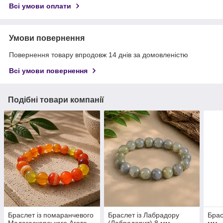
Всі умови оплати
Умови повернення
Повернення товару впродовж 14 днів за домовленістю
Всі умови повернення
Подібні товари компанії
Браслет із помаранчевого
Браслет із Лабрадору
Брас
Мадагаскарського Агата
(Лабрадорит) 8 мм
мм