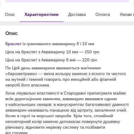
Опис
Характеристики
Доставка
Оплата
Умови 
Опис
Браслет
із гранованого аквамарину 8 і 10 мм
Ціна на браслет з Аквамарину 10 мм — 250 грн
Ціна на браслет з Аквамарину 8 мм — 220 грн
По Цей день аквамарини вважаються магічними
«барометрами» — зміна кольору каменю з ясного та чистого
на мутний і темний говорить про емоційній або фізичній
хворобі його власника.
Хоча лікувальні властивості в Стародавні приписувати майже
всім дорогоцінним каменям, аквамарин вважався одним
з найсильніших лекарів: в манускриптах багатовікової давності
аквамарин називають панацеєю від артриту, запалення очей,
болю в горлі та морської хвороби. Крім того, спокійний
неповторний колір каменю допомагає повернути душевну
рівновагу, відновити нервову систему та позбавити
від струмки.