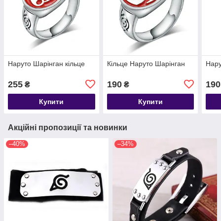
Наруто Шарінган кільце
Кільце Наруто Шарінган
Нару
255
190
190
₴
₴
Купити
Купити
Акційні пропозиції та новинки
–40%
–34%