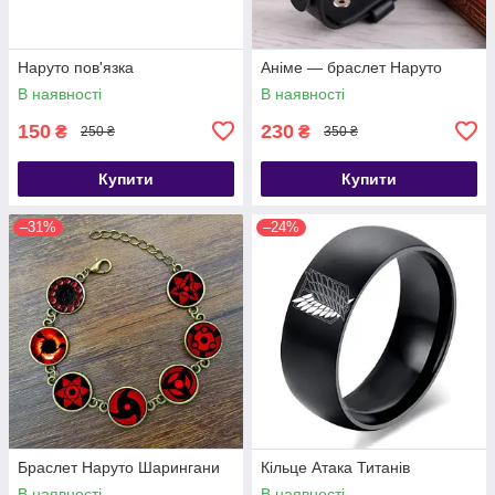
Наруто пов'язка
Аніме — браслет Наруто
В наявності
В наявності
150
230
₴
₴
250 ₴
350 ₴
Купити
Купити
–31%
–24%
Браслет Наруто Шарингани
Кільце Атака Титанів
В наявності
В наявності