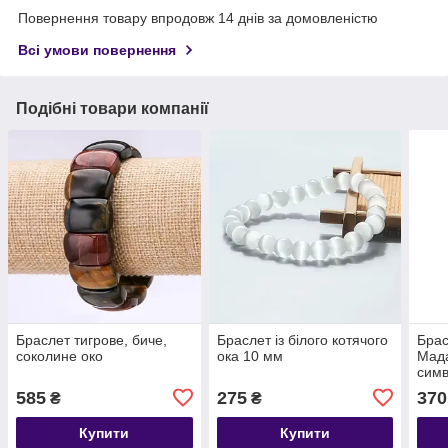
Повернення товару впродовж 14 днів за домовленістю
Всі умови повернення
Подібні товари компанії
Браслет тигрове, биче,
Браслет із білого котячого
Брас
соколине око
ока 10 мм
Мада
сим
585
275
370
₴
₴
Купити
Купити