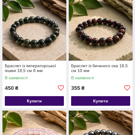
Браслет із імператорської
Браслет із бичачого ока 18,5
яшми 18,5 см 8 мм
см 10 мм
В наявності
В наявності
450
355
₴
₴
Купити
Купити