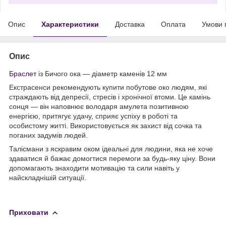
Опис
Характеристики
Доставка
Оплата
Умови 
Опис
Браслет
із Бичого ока — діаметр каменів 12 мм
Екстрасенси рекомендують купити побутове око людям, які
страждають від депресії, стресів і хронічної втоми. Це камінь
сонця — він наповнює володаря амулета позитивною
енергією, притягує удачу, сприяє успіху в роботі та
особистому житті. Використовується як захист від сочка та
поганих задумів людей.
Талісмани з яскравим оком ідеальні для людини, яка не хоче
здаватися й бажає домогтися перемоги за будь-яку ціну. Вони
допомагають знаходити мотивацію та сили навіть у
найскладнішій ситуації.
Приховати