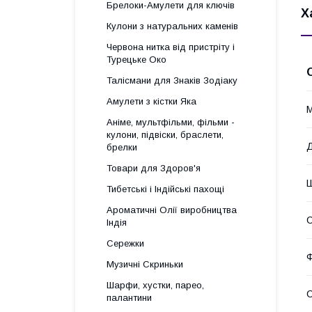
Брелоки-Амулети для ключів
Х
Кулони з натуральних каменів
Червона нитка від пристріту і
Турецьке Око
Талісмани для Знаків Зодіаку
Амулети з кістки Яка
М
Аніме, мультфільми, фільми -
кулони, підвіски, браслети,
брелки
Товари для Здоров'я
Тибетські і Індійські пахощі
Ароматичні Олії виробництва
С
Індія
Сережки
Музичні Скриньки
Шарфи, хустки, парео,
палантини