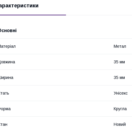
арактеристики
Основні
атеріал
Метал
Довжина
35 мм
Ширина
35 мм
тать
Унісекс
Форма
Кругла
Стан
Новий