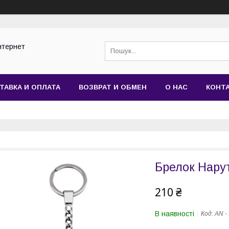
нтернет
ТАВКА И ОПЛАТА
ВОЗВРАТ И ОБМЕН
О НАС
КОНТ
Брелок Нарут
210 ₴
В наявності
Код:
AN -