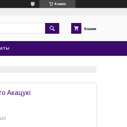
Кошик
Кошик
АКТЫ
о Акацукі
 123