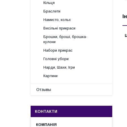
Кільця
Браслети
І
Намисто, кольє
Весільні прикраси
Ц
Брошки, броші, брошка-
кулони
Набори прикрас
Головні убори
Нарди, Шахи, Ігри
Картини
Отзывы
КОНТАКТИ