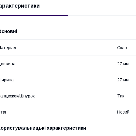
арактеристики
Основні
атеріал
Скло
Довжина
27 мм
Ширина
27 мм
Ланцюжок/Шнурок
Так
Стан
Новий
Користувальницькі характеристики