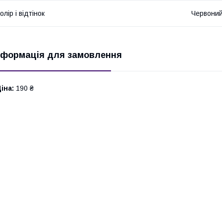
олір і відтінок
Червони
нформація для замовлення
іна:
190 ₴