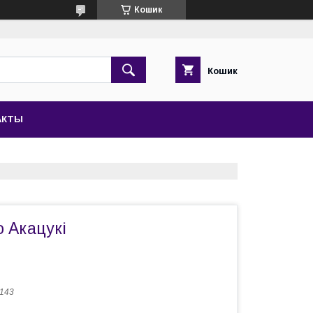
Кошик
Кошик
АКТЫ
 Акацукі
 143