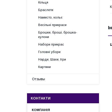
Кільця
К
Браслети
Намисто, кольє
Весільні прикраси
І
Брошки, броші, брошка-
кулони
Набори прикрас
Ц
Головні убори
Нарди, Шахи, Ігри
Картини
Отзывы
КОНТАКТИ