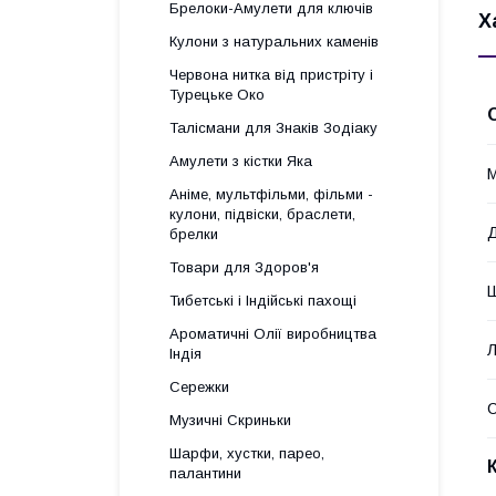
Брелоки-Амулети для ключів
Х
Кулони з натуральних каменів
Червона нитка від пристріту і
Турецьке Око
Талісмани для Знаків Зодіаку
Амулети з кістки Яка
М
Аніме, мультфільми, фільми -
кулони, підвіски, браслети,
брелки
Товари для Здоров'я
Тибетські і Індійські пахощі
Ароматичні Олії виробництва
Індія
Сережки
Музичні Скриньки
Шарфи, хустки, парео,
палантини