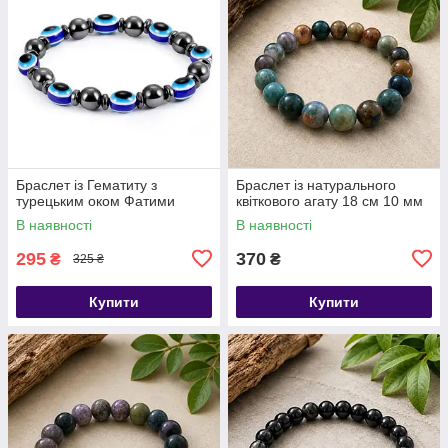
Браслет із Гематиту з
​​​​​​​Браслет із натурального
турецьким оком Фатими
квіткового агату 18 см 10 мм
В наявності
В наявності
295
370
₴
₴
325 ₴
Купити
Купити