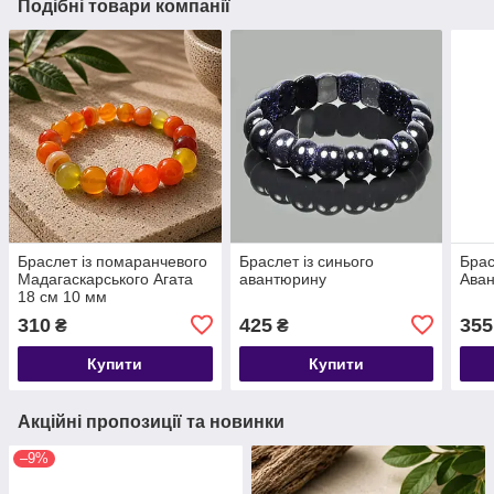
Подібні товари компанії
Браслет із помаранчевого
Браслет із синього
Брас
Мадагаскарського Агата
авантюрину
Ава
18 см 10 мм
310
425
355
₴
₴
Купити
Купити
Акційні пропозиції та новинки
–9%