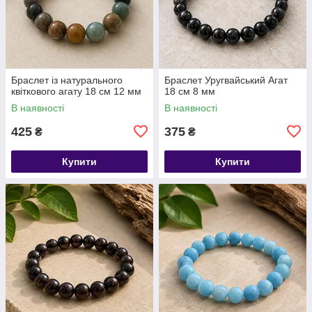
​​​​​​​Браслет із натурального
Браслет Уругвайський Агат
квіткового агату 18 см 12 мм
18 см 8 мм
В наявності
В наявності
425
375
₴
₴
Купити
Купити