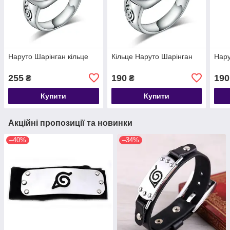
Наруто Шарінган кільце
Кільце Наруто Шарінган
Нару
255
190
190
₴
₴
Купити
Купити
Акційні пропозиції та новинки
–40%
–34%