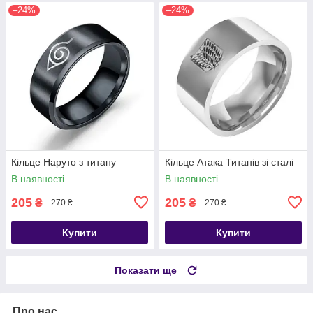
–24%
–24%
Кільце Наруто з титану
Кільце Атака Титанів зі сталі
В наявності
В наявності
205
205
₴
₴
270 ₴
270 ₴
Купити
Купити
Показати ще
Про нас