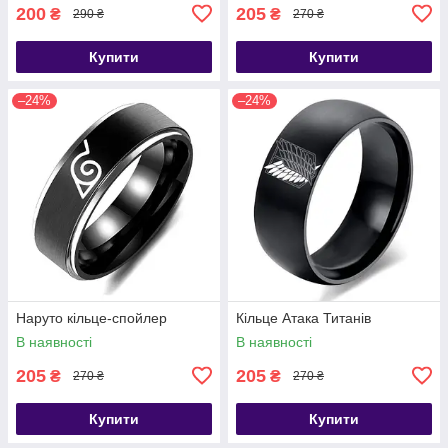
200
205
₴
₴
290 ₴
270 ₴
Купити
Купити
–24%
–24%
Наруто кільце-спойлер
Кільце Атака Титанів
В наявності
В наявності
205
205
₴
₴
270 ₴
270 ₴
Купити
Купити