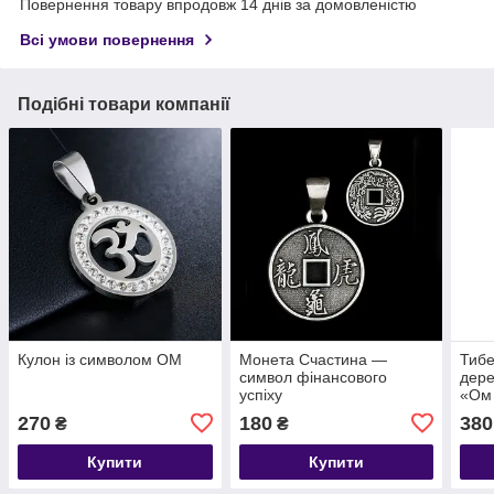
Повернення товару впродовж 14 днів за домовленістю
Всі умови повернення
Подібні товари компанії
Кулон із символом ОМ
Монета Счастина —
Тибе
символ фінансового
дере
успіху
«Ом
270
180
380
₴
₴
Купити
Купити