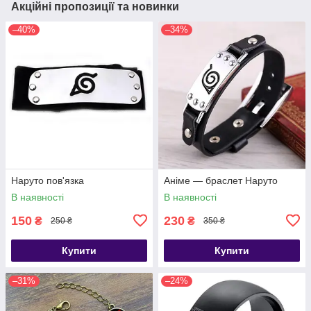
Акційні пропозиції та новинки
–40%
–34%
Наруто пов'язка
Аніме — браслет Наруто
В наявності
В наявності
150
230
₴
₴
250 ₴
350 ₴
Купити
Купити
–31%
–24%