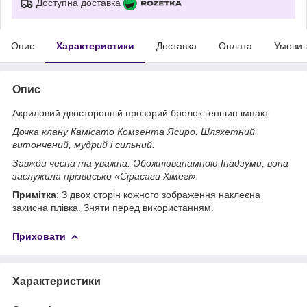
Доступна доставка
Опис
Характеристики
Доставка
Оплата
Умови 
Опис
Акриловий двосторонній прозорий брелок геншин імпакт
Дочка клану Камісато Комзента Ясиро. Шляхетний,
витончений, мудрий і сильний.
Завжди чесна та уважна. Обожнюванамною Інадзуми, вона
заслужила прізвисько «Сірасаги Хімегі».
Примітка
: З двох сторін кожного зображення наклеєна
захисна плівка. Зняти перед використанням.
Приховати
Характеристики