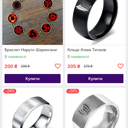
Браслет Наруто Шарингани
Кільце Атака Титанів
В наявності
В наявності
200
205
₴
₴
290 ₴
270 ₴
Купити
Купити
–24%
–24%