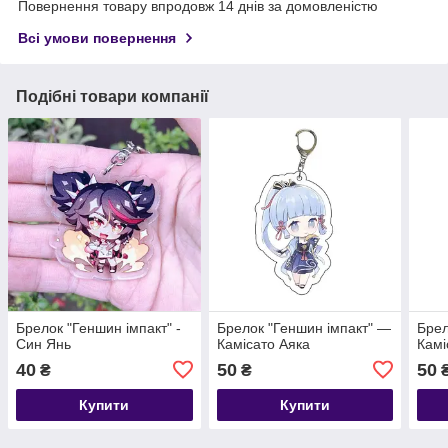
Повернення товару впродовж 14 днів за домовленістю
Всі умови повернення
Подібні товари компанії
Брелок "Геншин імпакт" -
Брелок "Геншин імпакт" —
Брел
Син Янь
Камісато Аяка
Камі
40
50
50
₴
₴
Купити
Купити