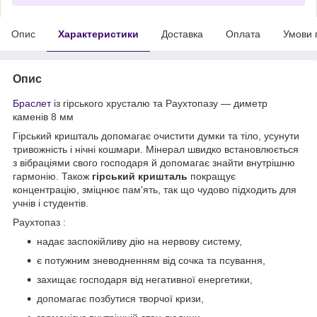
Опис
Характеристики
Доставка
Оплата
Умови 
Опис
Браслет
із гірського хрусталю та Раухтопазу — диметр
каменів 8 мм
Гірський кришталь допомагає очистити думки та тіло, усунути
тривожність і нічні кошмари. Мінерал швидко встановлюється
з вібраціями свого господаря й допомагає знайти внутрішню
гармонію. Також
гірський кришталь
покращує
концентрацію, зміцнює пам'ять, так що чудово підходить для
учнів і студентів.
Раухтопаз :
надає заспокійливу дію на нервову систему,
є потужним зневодненням від сочка та псування,
захищає господаря від негативної енергетики,
допомагає позбутися творчої кризи,