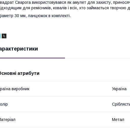
вадрат Сварога використовувався як амулет для захисту, приносяч
ідходящим для ремісників, ковалів і всіх, хто займається творчою д
іаметр 30 мм, ланцюжок в комплекті.
арактеристики
Основні атрибути
раїна виробник
Україна
олір
Срібляст
атеріал
Метал