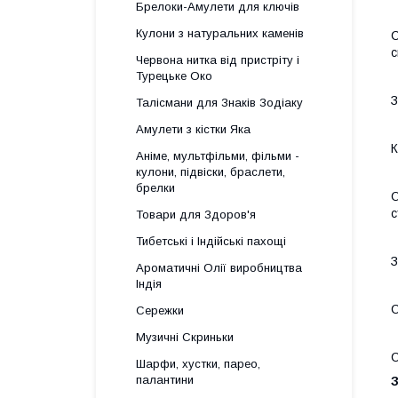
Брелоки-Амулети для ключів
Кулони з натуральних каменів
С
с
Червона нитка від пристріту і
Турецьке Око
З
Талісмани для Знаків Зодіаку
Амулети з кістки Яка
К
Аніме, мультфільми, фільми -
кулони, підвіски, браслети,
брелки
О
с
Товари для Здоров'я
Тибетські і Індійські пахощі
З
Ароматичні Олії виробництва
Індія
С
Сережки
Музичні Скриньки
С
Шарфи, хустки, парео,
палантини