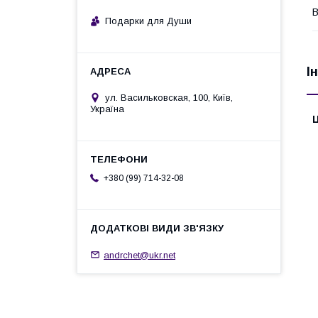
В
Подарки для Души
І
ул. Васильковская, 100, Київ,
Україна
Ц
+380 (99) 714-32-08
andrchet@ukr.net