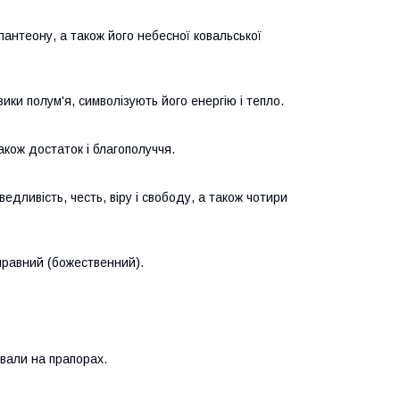
пантеону, а також його небесної ковальської
ки полум'я, символізують його енергію і тепло.
акож достаток і благополуччя.
дливість, честь, віру і свободу, а також чотири
 правний (божественний).
вали на прапорах.