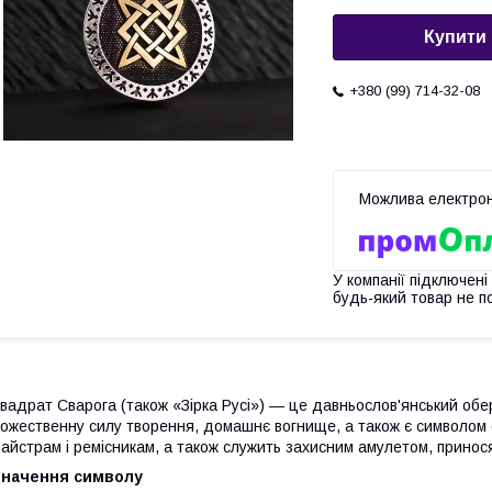
Купити
+380 (99) 714-32-08
У компанії підключені
будь-який товар не п
вадрат Сварога (також «Зірка Русі») — це давньослов'янський обер
ожественну силу творення, домашнє вогнище, а також є символом 
айстрам і ремісникам, а також служить захисним амулетом, принос
Значення символу