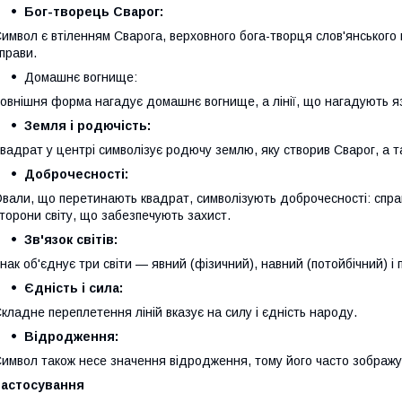
Бог-творець Сварог:
имвол є втіленням Сварога, верховного бога-творця слов'янського 
прави.
Домашнє вогнище:
овнішня форма нагадує домашнє вогнище, а лінії, що нагадують язи
Земля і родючість:
вадрат у центрі символізує родючу землю, яку створив Сварог, а т
Доброчесності:
вали, що перетинають квадрат, символізують доброчесності: справе
торони світу, що забезпечують захист.
Зв'язок світів:
нак об'єднує три світи — явний (фізичний), навний (потойбічний) і
Єдність і сила:
кладне переплетення ліній вказує на силу і єдність народу.
Відродження:
имвол також несе значення відродження, тому його часто зображу
Застосування