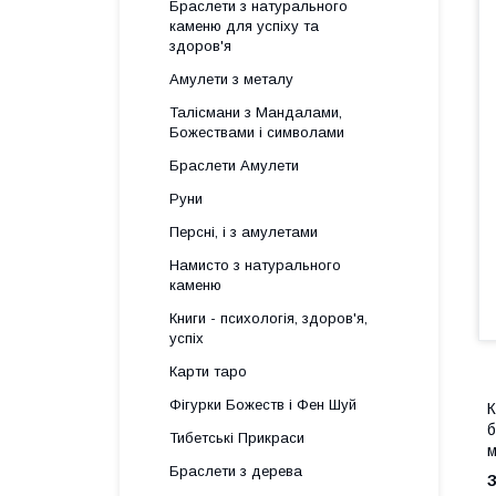
Браслети з натурального
каменю для успіху та
здоров'я
Амулети з металу
Талісмани з Мандалами,
Божествами і символами
Браслети Амулети
Руни
Персні, і з амулетами
Намисто з натурального
каменю
Книги - психологія, здоров'я,
успіх
Карти таро
Фігурки Божеств і Фен Шуй
К
б
Тибетські Прикраси
м
Браслети з дерева