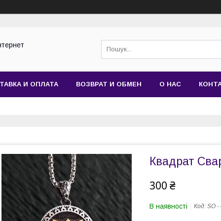
нтернет
ТАВКА И ОПЛАТА
ВОЗВРАТ И ОБМЕН
О НАС
КОНТ
Квадрат Свар
300 ₴
В наявності
Код:
SO -