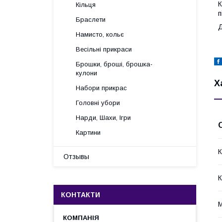
К
Кільця
п
Браслети
Д
Намисто, кольє
Весільні прикраси
Брошки, броші, брошка-
кулони
Х
Набори прикрас
Головні убори
Нарди, Шахи, Ігри
Картини
К
Отзывы
К
КОНТАКТИ
М