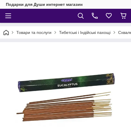
Подарки для Души интернет магазин
Товари та послуги
Тибетські і Індійські пахощі
Схвале