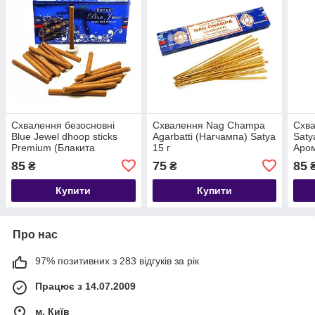
Схвалення безосновні
Схвалення Nag Champa
Схва
Blue Jewel dhoop sticks
Agarbatti (Нагчампа) Satya
Saty
Premium (Блакита
15 г
Аро
Перлина), Satya, Індія
Сан
85
75
85
₴
₴
Купити
Купити
Про нас
97% позитивних з 283 відгуків за рік
Працює з 14.07.2009
м. Київ