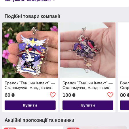
Подібні товари компанії
Брелок "Геншин імпакт" —
Брелок "Геншин імпакт" —
Брел
Скарамучча, мандрівник
Скарамучча, мандрівник
Скар
60
100
80
₴
₴
Купити
Купити
Акційні пропозиції та новинки