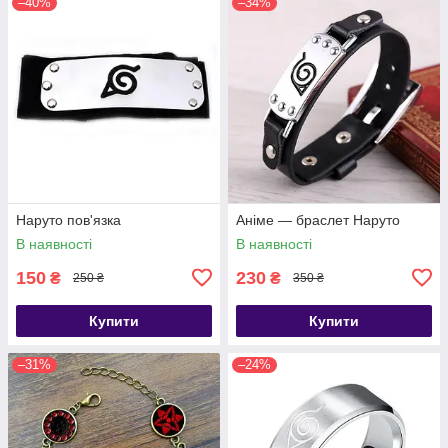
–40%
–34%
Наруто пов'язка
Аніме — браслет Наруто
В наявності
В наявності
150
230
₴
₴
250 ₴
350 ₴
Купити
Купити
–31%
–24%