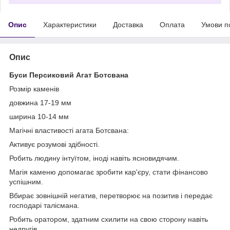
Опис
Характеристики
Доставка
Оплата
Умови п
Опис
Буси Персиковий Агат Ботсвана
Розмір каменів
довжина 17-19 мм
ширина 10-14 мм
Магічні властивості агата Ботсвана:
Активує розумові здібності.
Робить людину інтуїтом, іноді навіть ясновидячим.
Магія каменю допомагає зробити кар'єру, стати фінансово
успішним.
Вбирає зовнішній негатив, перетворює на позитив і передає
господарі талісмана.
Робить оратором, здатним схилити на свою сторону навіть
недругів.