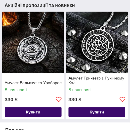
Акційні пропозиції та новинки
Амулет Трикветр з Рунічному
Амулет Валькнут та Уроборос
Колі
В наявності
В наявності
330
330
₴
₴
Купити
Купити