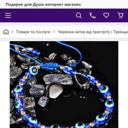
Подарки для Души интернет магазин
Товари та послуги
Червона нитка від пристріту і Турець