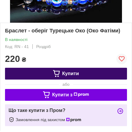
Браслет - оберіг Турецьке Око (Око Фатіми)
В наявності
Код: RN - 41
Роздріб
220
₴
Купити
або
Купити з
Що таке купити з Пром?
Замовлення під захистом