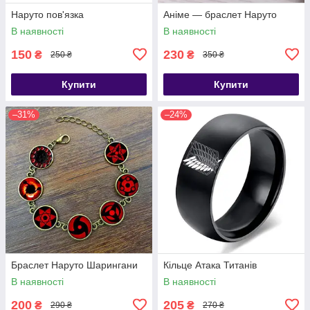
Наруто пов'язка
Аніме — браслет Наруто
В наявності
В наявності
150
230
₴
₴
250 ₴
350 ₴
Купити
Купити
–31%
–24%
Браслет Наруто Шарингани
Кільце Атака Титанів
В наявності
В наявності
200
205
₴
₴
290 ₴
270 ₴