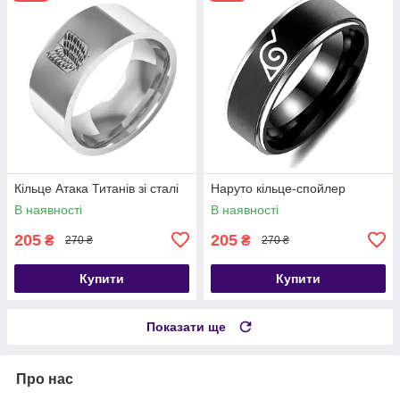
Кільце Атака Титанів зі сталі
Наруто кільце-спойлер
В наявності
В наявності
205
205
₴
₴
270 ₴
270 ₴
Купити
Купити
Показати ще
Про нас