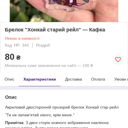
Брелок "Хонкай старий рейл" — Кафка
Немає в наявності
Код: HP- 344
Роздріб
80
₴
Мінімальна сума замовлення на сайті — 100 ₴
Опис
Характеристики
Доставка
Оплата
Умови 
Опис
Акриловий двосторонній прозорий брелок Хонкай стар рейл
"
Ти не запам'ятай нікого, крім мене.
"
Примітка
: З двох сторін кожного зображення наклеєна
захисна плівка. Зняти перед використанням