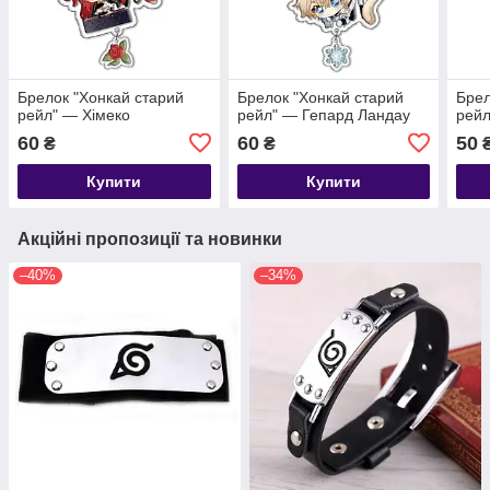
Брелок "Хонкай старий
Брелок "Хонкай старий
Брел
рейл" — Хімеко
рейл" — Гепард Ландау
рейл
60
60
50
₴
₴
Купити
Купити
Акційні пропозиції та новинки
–40%
–34%