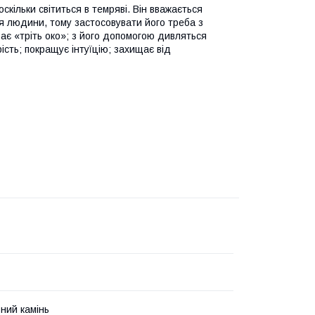
скільки світиться в темряві. Він вважається
тя людини, тому застосовувати його треба з
ває «тріть око»; з його допомогою дивляться
ість; покращує інтуїцію; захищає від
ний камінь