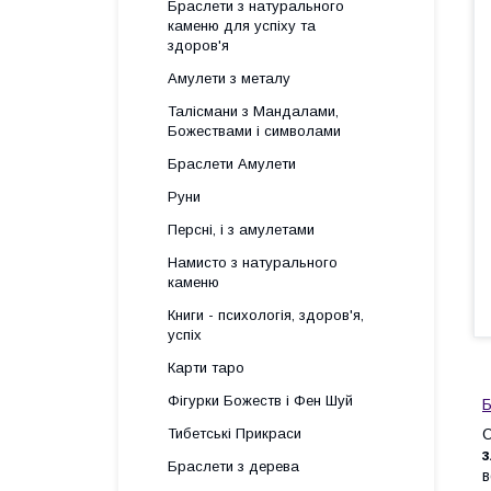
Браслети з натурального
каменю для успіху та
здоров'я
Амулети з металу
Талісмани з Мандалами,
Божествами і символами
Браслети Амулети
Руни
Персні, і з амулетами
Намисто з натурального
каменю
Книги - психологія, здоров'я,
успіх
Карти таро
Фігурки Божеств і Фен Шуй
Б
Тибетські Прикраси
О
Браслети з дерева
в