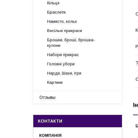
Кільця
Браслети
С
Намисто, кольє
К
Весільні прикраси
Брошки, броші, брошка-
кулони
Р
Набори прикрас
Головні убори
Нарди, Шахи, Ігри
Картини
Отзывы
І
КОНТАКТИ
Ц