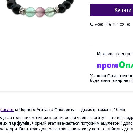
Купити
+380 (99) 714-32-08
У компанії підключені
будь-який товар не п
раслет
із Чорного Агата та Флюориту — діаметр каменів 10 мм
дна з головних магічних властивостей чорного агату — це його
зд
злих парфумів
. Чорний агат вважається потужним амулетом і доп
олодаря. Він також допомагає збільшити силу волі та стійкість до с