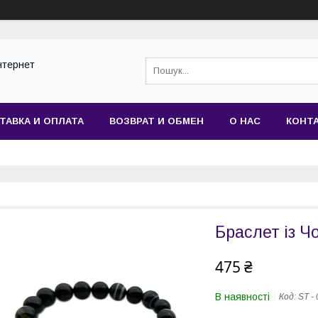
нтернет
ТАВКА И ОПЛАТА
ВОЗВРАТ И ОБМЕН
О НАС
КОНТ
Браслет із Ч
475 ₴
В наявності
Код:
ST -