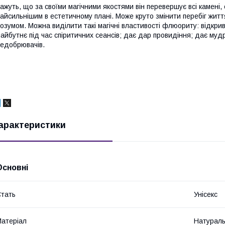
ажуть, що за своїми магічними якостями він перевершує всі камені, о
айсильнішим в естетичному плані. Може круто змінити перебіг жит
озумом. Можна виділити такі магічні властивості флюориту: відкри
айбутнє під час спіритичних сеансів; дає дар провидіння; дає мудр
едобрювачів.
арактеристики
Основні
тать
Унісекс
атеріал
Натураль