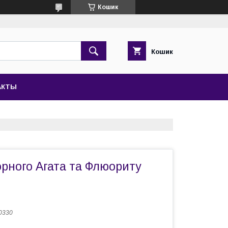
Кошик
Кошик
АКТЫ
орного Агата та Флюориту
 0330