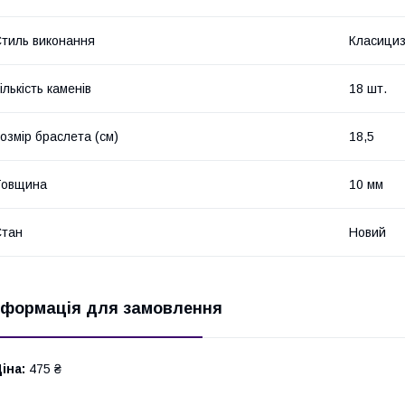
тиль виконання
Класици
ількість каменів
18 шт.
озмір браслета (см)
18,5
Товщина
10 мм
Стан
Новий
нформація для замовлення
іна:
475 ₴