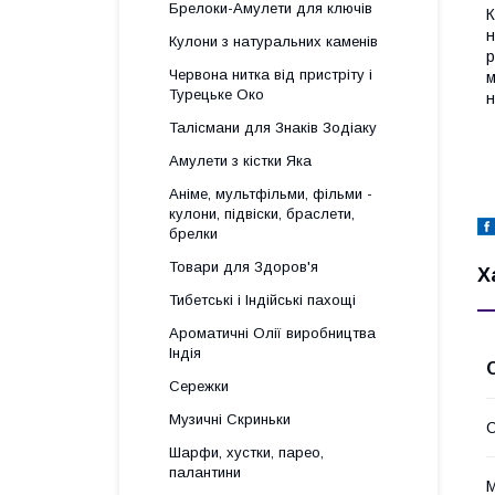
Брелоки-Амулети для ключів
К
н
Кулони з натуральних каменів
р
Червона нитка від пристріту і
м
Турецьке Око
н
Талісмани для Знаків Зодіаку
Амулети з кістки Яка
Аніме, мультфільми, фільми -
кулони, підвіски, браслети,
брелки
Товари для Здоров'я
Х
Тибетські і Індійські пахощі
Ароматичні Олії виробництва
Індія
Сережки
Музичні Скриньки
С
Шарфи, хустки, парео,
палантини
М