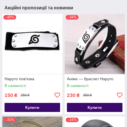
Акційні пропозиції та новинки
–40%
–34%
Наруто пов'язка
Аніме — браслет Наруто
В наявності
В наявності
150
230
₴
₴
250 ₴
350 ₴
Купити
Купити
–31%
–24%