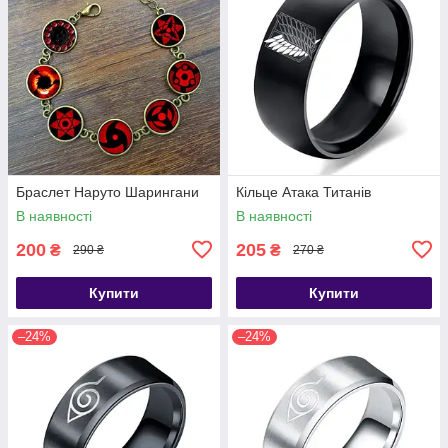
Браслет Наруто Шарингани
Кільце Атака Титанів
В наявності
В наявності
200
205
₴
₴
290 ₴
270 ₴
Купити
Купити
–24%
–24%