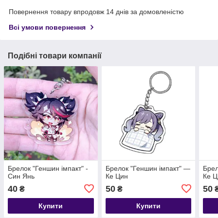
Повернення товару впродовж 14 днів за домовленістю
Всі умови повернення
Подібні товари компанії
Брелок "Геншин імпакт" -
Брелок "Геншин імпакт" —
Брел
Син Янь
Ке Цин
Ке Ц
40
50
50
₴
₴
Купити
Купити