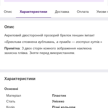
Опис
Характеристики
Доставка
Оплата
Умови 
Опис
Акриловий двосторонній прозорий брелок геншин імпакт
«
Брехлива сповнена вудливань, а правда — гострих кутів.
»
Примітка
: З двох сторін кожного зображення наклеєна
захисна плівка. Зняти перед використанням.
Характеристики
Основні
Матеріал
Пластик
Стать
Унісекс
Колір
Різні кольори