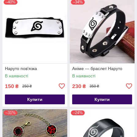
–40%
–34%
Наруто пов'язка
Аніме — браслет Наруто
В наявності
В наявності
150
230
₴
₴
250 ₴
350 ₴
Купити
Купити
–31%
–24%