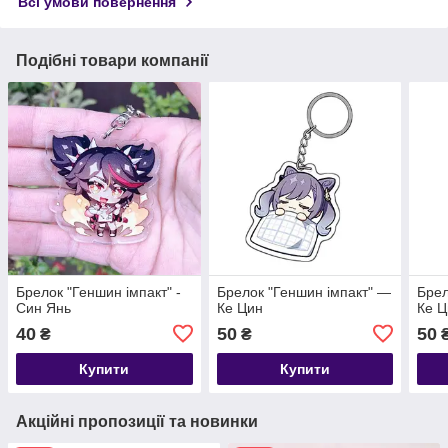
Всі умови повернення
Подібні товари компанії
Брелок "Геншин імпакт" -
Брелок "Геншин імпакт" —
Брел
Син Янь
Ке Цин
Ке Ц
40
50
50
₴
₴
Купити
Купити
Акційні пропозиції та новинки