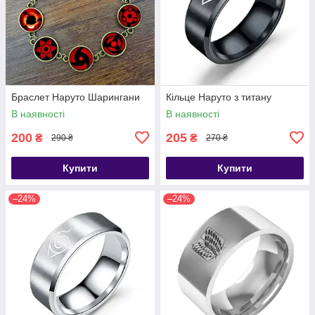
Браслет Наруто Шарингани
Кільце Наруто з титану
В наявності
В наявності
200
205
₴
₴
290 ₴
270 ₴
Купити
Купити
–24%
–24%