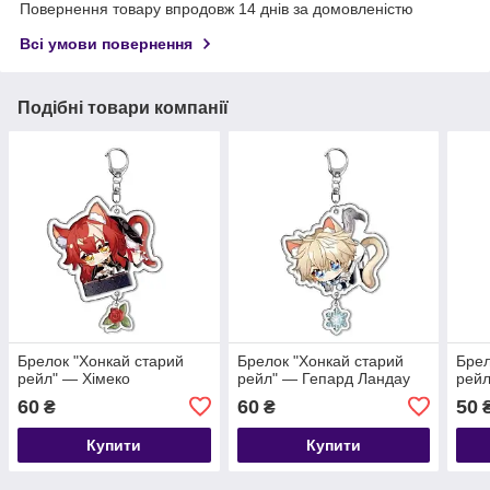
Повернення товару впродовж 14 днів за домовленістю
Всі умови повернення
Подібні товари компанії
Брелок "Хонкай старий
Брелок "Хонкай старий
Брел
рейл" — Хімеко
рейл" — Гепард Ландау
рейл
60
60
50
₴
₴
Купити
Купити