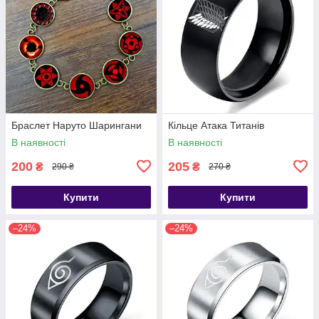
Браслет Наруто Шарингани
Кільце Атака Титанів
В наявності
В наявності
200
205
₴
₴
290 ₴
270 ₴
Купити
Купити
–24%
–24%