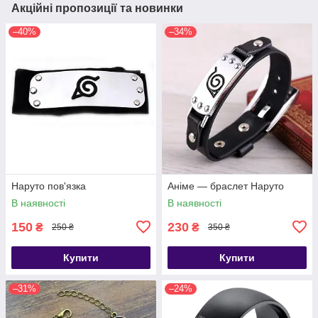
Акційні пропозиції та новинки
–40%
–34%
Наруто пов'язка
Аніме — браслет Наруто
В наявності
В наявності
150
230
₴
₴
250 ₴
350 ₴
Купити
Купити
–31%
–24%