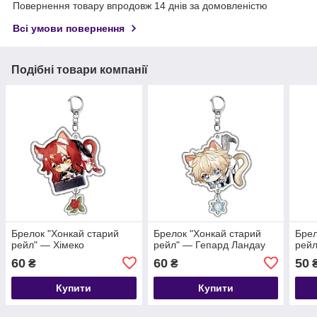
Повернення товару впродовж 14 днів за домовленістю
Всі умови повернення
Подібні товари компанії
Брелок "Хонкай старий
Брелок "Хонкай старий
Брел
рейл" — Хімеко
рейл" — Гепард Ландау
рейл
60
60
50
₴
₴
Купити
Купити