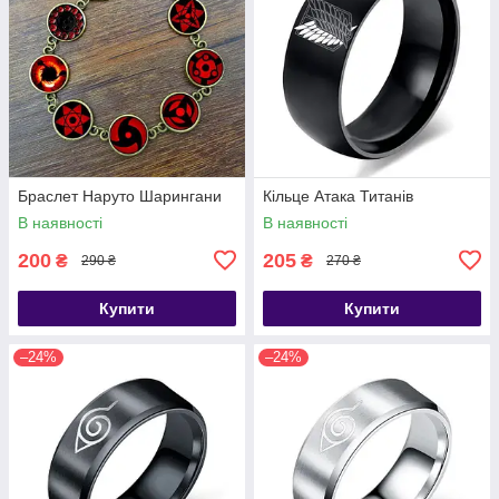
Браслет Наруто Шарингани
Кільце Атака Титанів
В наявності
В наявності
200
205
₴
₴
290 ₴
270 ₴
Купити
Купити
–24%
–24%