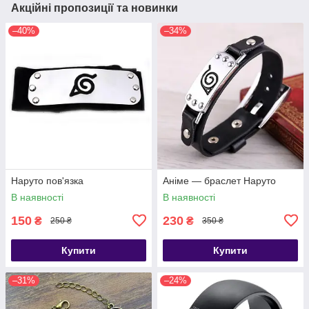
Акційні пропозиції та новинки
–40%
–34%
Наруто пов'язка
Аніме — браслет Наруто
В наявності
В наявності
150
230
₴
₴
250 ₴
350 ₴
Купити
Купити
–31%
–24%