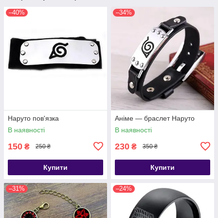
–40%
–34%
Наруто пов'язка
Аніме — браслет Наруто
В наявності
В наявності
150
230
₴
₴
250 ₴
350 ₴
Купити
Купити
–31%
–24%