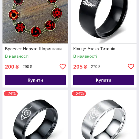
Браслет Наруто Шарингани
Кільце Атака Титанів
В наявності
В наявності
200
205
₴
₴
290 ₴
270 ₴
Купити
Купити
–24%
–24%