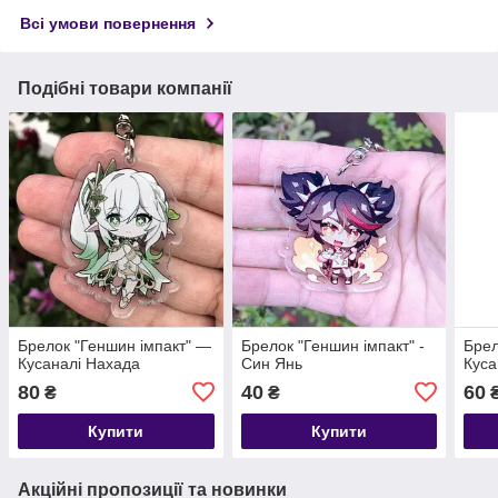
Всі умови повернення
Подібні товари компанії
Брелок "Геншин імпакт" —
Брелок "Геншин імпакт" -
Брел
Кусаналі Нахада
Син Янь
Куса
80
40
60
₴
₴
Купити
Купити
Акційні пропозиції та новинки