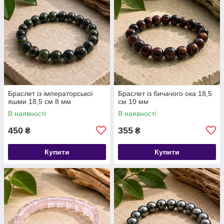
Браслет із імператорської
Браслет із бичачого ока 18,5
яшми 18,5 см 8 мм
см 10 мм
В наявності
В наявності
450
355
₴
₴
Купити
Купити