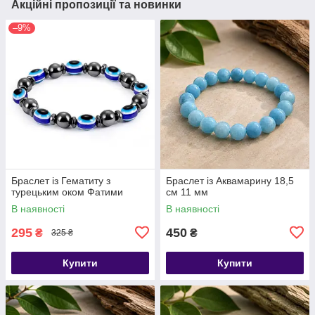
Акційні пропозиції та новинки
–9%
Браслет із Гематиту з
​​​​​​​Браслет із Аквамарину 18,5
турецьким оком Фатими
см 11 мм
В наявності
В наявності
295
450
₴
₴
325 ₴
Купити
Купити