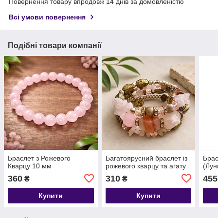
Повернення товару впродовж 14 днів за домовленістю
Всі умови повернення
Подібні товари компанії
Браслет з Рожевого
Багатоярусний браслет із
Брас
Кварцу 10 мм
рожевого кварцу та агату
(Лун
360
310
455
₴
₴
Купити
Купити