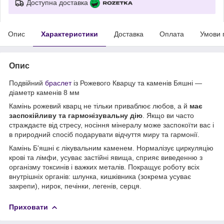
Доступна доставка
Опис
Характеристики
Доставка
Оплата
Умови 
Опис
Подвійний
браслет
із Рожевого Кварцу та каменів Бяшні —
діаметр каменів 8 мм
Камінь рожевий кварц не тільки приваблює любов, а й
має
заспокійливу та гармонізувальну дію
. Якщо ви часто
страждаєте від стресу, носіння мінералу може заспокоїти вас і
в природний спосіб подарувати відчуття миру та гармонії.
Камінь Б'яшні є лікувальним каменем. Нормалізує циркуляцію
крові та лімфи, усуває застійні явища, сприяє виведенню з
організму токсинів і важких металів. Покращує роботу всіх
внутрішніх органів: шлунка, кишківника (зокрема усуває
закрепи), нирок, печінки, легенів, серця.
Приховати