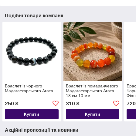
Подібні товари компанії
Браслет із чорного
Браслет із помаранчевого
Брас
Мадагаскарського Агата
Мадагаскарського Агата
Чорн
18 см 10 мм
Фіан
250
310
720
₴
₴
Купити
Купити
Акційні пропозиції та новинки