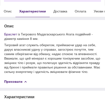
Опис
Характеристики
Доставка
Оплата
Умови 
Опис
Браслет
із Тигрового Мадагаскарського Агата подвійний -
діаметр каміння 8 мм.
Тигровий агат служить оберегом, приймаючи удар на себе,
дарує власникові удачу у справах, загострює почуття, тим
самим оберігаючи від обману, надає спокою та впевненості.
Вважали, що цей мінерал є хорошим тонізуючим засобом, що
зміцнює тіло і розум, що полегшує здатність відрізняти правду
від брехні і приймати правильні рішення за обставинами. Має
сильну енергетику і здатність зміцнювати фізичне тіло.
Приховати
Характеристики