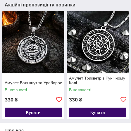
Акційні пропозиції та новинки
Амулет Трикветр з Рунічному
Амулет Валькнут та Уроборос
Колі
В наявності
В наявності
330
330
₴
₴
Купити
Купити
Про нас