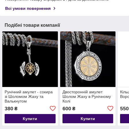
Всі умови повернення
Подібні товари компанії
Рунічний амулет - сокира
Двосторонній амулет
Кіль
зі Шоломом Жаху та
Шолом Жаху в Рунічному
Воро
Валькнутом
Колі
380
600
550
₴
₴
Купити
Купити