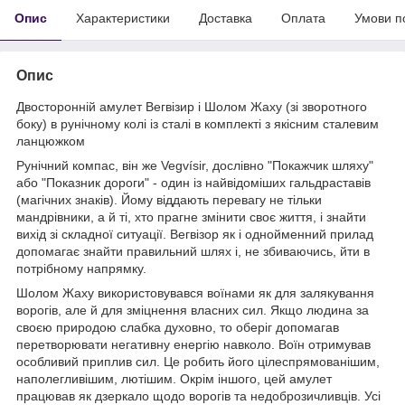
Опис
Характеристики
Доставка
Оплата
Умови п
Опис
Двосторонній амулет Вегвізир і Шолом Жаху (зі зворотного
боку) в рунічному колі із сталі в комплекті з якісним сталевим
ланцюжком
Рунічний компас, він же Vegvísir, дослівно "Покажчик шляху"
або "Показник дороги" - один із найвідоміших гальдраставів
(магічних знаків). Йому віддають перевагу не тільки
мандрівники, а й ті, хто прагне змінити своє життя, і знайти
вихід зі складної ситуації. Вегвізор як і однойменний прилад
допомагає знайти правильний шлях і, не збиваючись, йти в
потрібному напрямку.
Шолом Жаху використовувався воїнами як для залякування
ворогів, але й для зміцнення власних сил. Якщо людина за
своєю природою слабка духовно, то оберіг допомагав
перетворювати негативну енергію навколо. Воїн отримував
особливий приплив сил. Це робить його цілеспрямованішим,
наполегливішим, лютішим. Окрім іншого, цей амулет
працював як дзеркало щодо ворогів та недоброзичливців. Усі