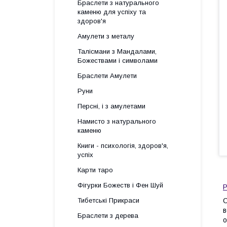
Браслети з натурального
каменю для успіху та
здоров'я
Амулети з металу
Талісмани з Мандалами,
Божествами і символами
Браслети Амулети
Руни
Персні, і з амулетами
Намисто з натурального
каменю
Книги - психологія, здоров'я,
успіх
Карти таро
Фігурки Божеств і Фен Шуй
Р
Тибетські Прикраси
С
в
Браслети з дерева
о