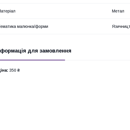
атеріал
Метал
ематика малюнка/форми
Язичниц
нформація для замовлення
іна:
350 ₴