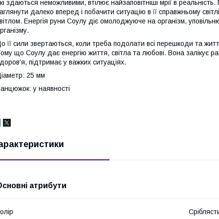
кі здаються неможливими, втілює найзаповітніші мрії в реальність.
аглянути далеко вперед і побачити ситуацію в її справжньому світл
вітлом. Енергія руни Соулу діє омолоджуюче на організм, уповільню
рганізму.
о її сили звертаються, коли треба подолати всі перешкоди та жит
ому що Соулу дає енергію життя, світла та любові. Вона залікує р
доров'я, підтримає у важких ситуаціях.
іаметр: 25 мм
анцюжок: у наявності
арактеристики
Основні атрибути
олір
Срібляст