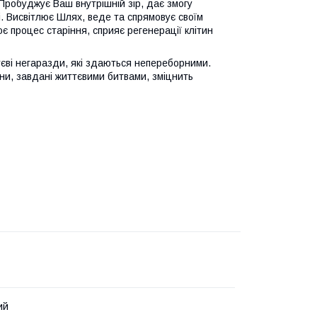
 Пробуджує Ваш внутрішній зір, дає змогу
і. Висвітлює Шлях, веде та спрямовує своїм
є процес старіння, сприяє регенерації клітин
тєві негаразди, які здаються непереборними.
ани, завдані життєвими битвами, зміцнить
ий