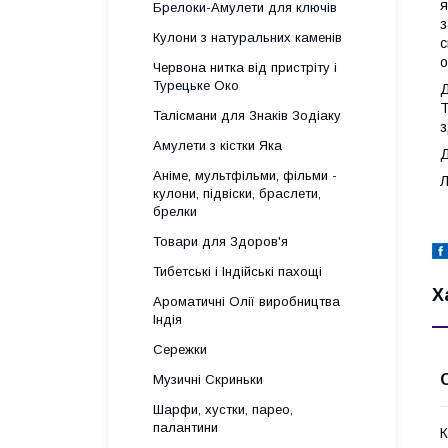
я
Брелоки-Амулети для ключів
з
Кулони з натуральних каменів
с
о
Червона нитка від пристріту і
Турецьке Око
Д
Т
Талісмани для Знаків Зодіаку
з
Амулети з кістки Яка
Д
Аніме, мультфільми, фільми -
Л
кулони, підвіски, браслети,
брелки
Товари для Здоров'я
Тибетські і Індійські пахощі
Х
Ароматичні Олії виробництва
Індія
Сережки
Музичні Скриньки
Шарфи, хустки, парео,
палантини
К