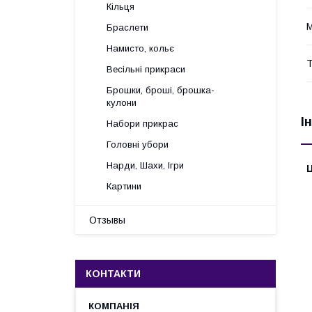
Кільця
М
Браслети
Намисто, кольє
Т
Весільні прикраси
Брошки, броші, брошка-
кулони
І
Набори прикрас
Головні убори
Нарди, Шахи, Ігри
Ц
Картини
Отзывы
КОНТАКТИ