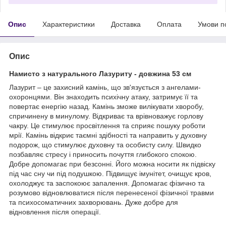
Опис
Характеристики
Доставка
Оплата
Умови п
Опис
Намисто з натурального Лазуриту - довжина 53 см
Лазурит – це захисний камінь, що зв'язується з ангелами-
охоронцями. Він знаходить психічну атаку, затримує її та
повертає енергію назад. Камінь зможе вилікувати хворобу,
спричинену в минулому. Відкриває та врівноважує горлову
чакру. Це стимулює просвітлення та сприяє пошуку роботи
мрії. Камінь відкриє таємні здібності та направить у духовну
подорож, що стимулює духовну та особисту силу. Швидко
позбавляє стресу і приносить почуття глибокого спокою.
Добре допомагає при безсонні. Його можна носити як підвіску
під час сну чи під подушкою. Підвищує імунітет, очищує кров,
охолоджує та заспокоює запалення. Допомагає фізично та
розумово відновлюватися після перенесеної фізичної травми
та психосоматичних захворювань. Дуже добре для
відновлення після операції.