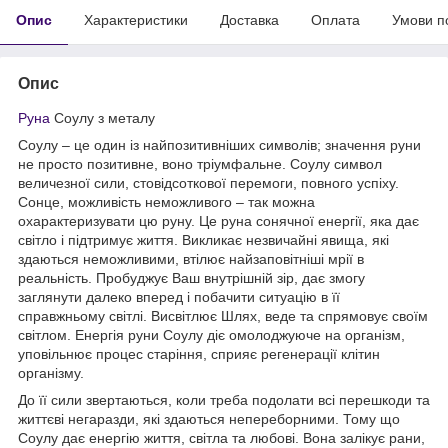
Опис
Характеристики
Доставка
Оплата
Умови п
Опис
Руна
Соулу з металу
Соулу – це один із найпозитивніших символів; значення руни
не просто позитивне, воно тріумфальне. Соулу символ
величезної сили, стовідсоткової перемоги, повного успіху.
Сонце, можливість неможливого – так можна
охарактеризувати цю руну. Це руна сонячної енергії, яка дає
світло і підтримує життя. Викликає незвичайні явища, які
здаються неможливими, втілює найзаповітніші мрії в
реальність. Пробуджує Ваш внутрішній зір, дає змогу
заглянути далеко вперед і побачити ситуацію в її
справжньому світлі. Висвітлює Шлях, веде та спрямовує своїм
світлом. Енергія руни Соулу діє омолоджуюче на організм,
уповільнює процес старіння, сприяє регенерації клітин
організму.
До її сили звертаються, коли треба подолати всі перешкоди та
життєві негаразди, які здаються непереборними. Тому що
Соулу дає енергію життя, світла та любові. Вона залікує рани,