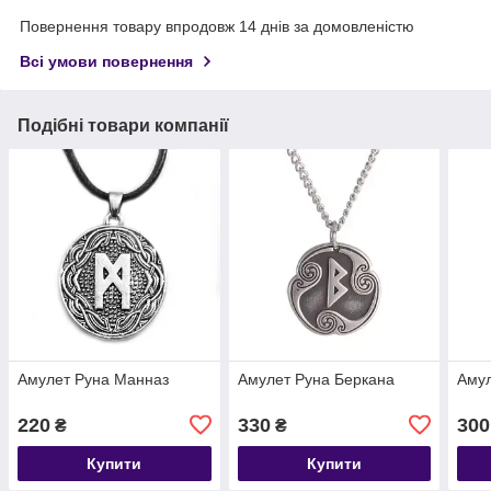
Повернення товару впродовж 14 днів за домовленістю
Всі умови повернення
Подібні товари компанії
Амулет Руна Манназ
Амулет Руна Беркана
Амул
220
330
300
₴
₴
Купити
Купити