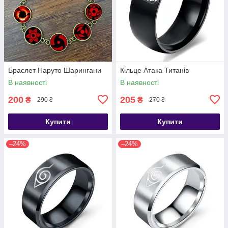
Браслет Наруто Шарингани
Кільце Атака Титанів
В наявності
В наявності
200
205
₴
₴
290 ₴
270 ₴
Купити
Купити
–24%
–24%