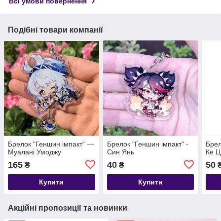
Всі умови повернення
Подібні товари компанії
Брелок "Геншин імпакт" —
Брелок "Геншин імпакт" -
Брел
Муалані Умоджу
Син Янь
Ке Ц
165
40
50
₴
₴
Купити
Купити
Акційні пропозиції та новинки