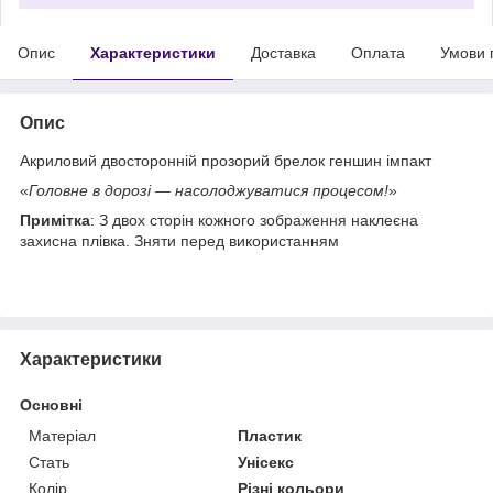
Опис
Характеристики
Доставка
Оплата
Умови 
Опис
Акриловий двосторонній прозорий брелок геншин імпакт
«
Головне в дорозі — насолоджуватися процесом!
»
Примітка
: З двох сторін кожного зображення наклеєна
захисна плівка. Зняти перед використанням
Характеристики
Основні
Матеріал
Пластик
Стать
Унісекс
Колір
Різні кольори