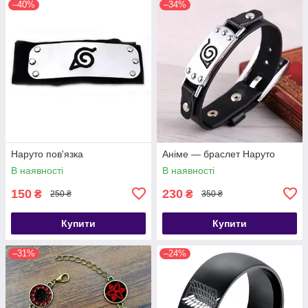
–40%
–34%
Наруто пов'язка
Аніме — браслет Наруто
В наявності
В наявності
150
230
₴
₴
250 ₴
350 ₴
Купити
Купити
–31%
–24%