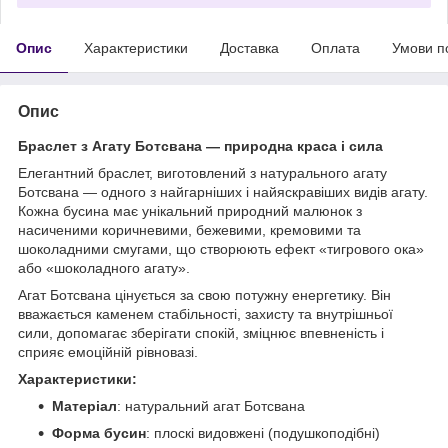
Опис
Характеристики
Доставка
Оплата
Умови п
Опис
Браслет з Агату Ботсвана — природна краса і сила
Елегантний браслет, виготовлений з натурального агату
Ботсвана — одного з найгарніших і найяскравіших видів агату.
Кожна бусина має унікальний природний малюнок з
насиченими коричневими, бежевими, кремовими та
шоколадними смугами, що створюють ефект «тигрового ока»
або «шоколадного агату».
Агат Ботсвана цінується за свою потужну енергетику. Він
вважається каменем стабільності, захисту та внутрішньої
сили, допомагає зберігати спокій, зміцнює впевненість і
сприяє емоційній рівновазі.
Характеристики:
Матеріал
: натуральний агат Ботсвана
Форма бусин
: плоскі видовжені (подушкоподібні)