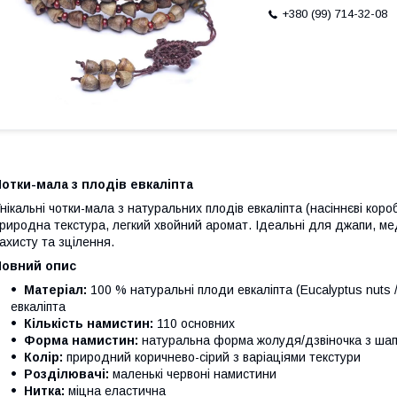
+380 (99) 714-32-08
отки-мала з плодів евкаліпта
нікальні чотки-мала з натуральних плодів евкаліпта (насіннєві кор
риродна текстура, легкий хвойний аромат. Ідеальні для джапи, мед
ахисту та зцілення.
Повний опис
Матеріал:
100 % натуральні плоди евкаліпта (Eucalyptus nuts 
евкаліпта
Кількість намистин:
110 основних
Форма намистин:
натуральна форма жолудя/дзвіночка з шапо
Колір:
природний коричнево-сірий з варіаціями текстури
Розділювачі:
маленькі червоні намистини
Нитка:
міцна еластична