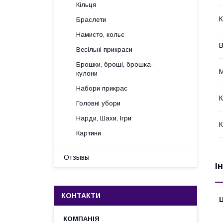
Кільця
К
Браслети
Намисто, кольє
Весільні прикраси
Брошки, броші, брошка-
М
кулони
Набори прикрас
К
Головні убори
Нарди, Шахи, Ігри
К
Картини
Отзывы
І
КОНТАКТИ
Ц