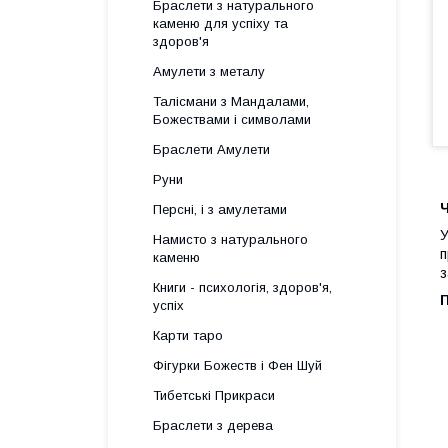
Браслети з натурального
каменю для успіху та
здоров'я
Амулети з металу
Талісмани з Мандалами,
Божествами і символами
Браслети Амулети
Руни
Ч
Персні, і з амулетами
У
Намисто з натурального
п
каменю
з
Книги - психологія, здоров'я,
успіх
Карти таро
Фігурки Божеств і Фен Шуй
Тибетські Прикраси
Браслети з дерева