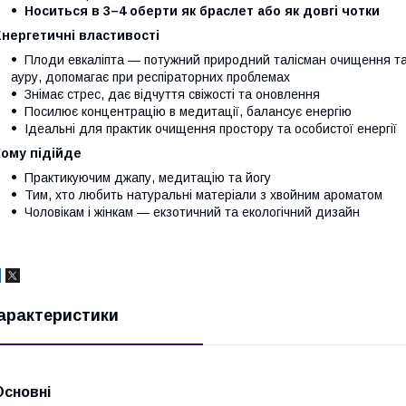
Носиться в 3–4 оберти як браслет або як довгі чотки
нергетичні властивості
Плоди евкаліпта — потужний природний талісман очищення та 
ауру, допомагає при респіраторних проблемах
Знімає стрес, дає відчуття свіжості та оновлення
Посилює концентрацію в медитації, балансує енергію
Ідеальні для практик очищення простору та особистої енергії
Кому підійде
Практикуючим джапу, медитацію та йогу
Тим, хто любить натуральні матеріали з хвойним ароматом
Чоловікам і жінкам — екзотичний та екологічний дизайн
арактеристики
Основні