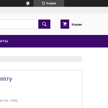
Кошик
Кошик
АКТЫ
ліпту
од:
CH - 0743