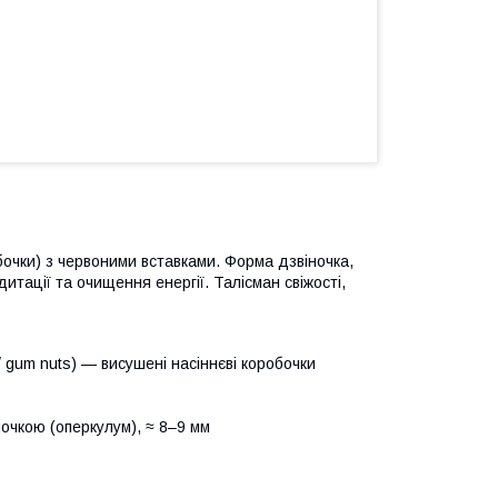
обочки) з червоними вставками. Форма дзвіночка,
итації та очищення енергії. Талісман свіжості,
/ gum nuts) — висушені насіннєві коробочки
чкою (оперкулум), ≈ 8–9 мм