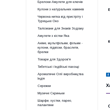
Брелоки-Амулети для ключів
Кулони з натуральних каменів
Е
Червона нитка від пристріту і
Турецьке Око
Талісмани для Знаків Зодіаку
Амулети з кістки Яка
Аніме, мультфільми, фільми -
кулони, підвіски, браслети,
брелки
Товари для Здоров'я
Тибетські і Індійські пахощі
Ароматичні Олії виробництва
Індія
Х
Сережки
Музичні Скриньки
Шарфи, хустки, парео,
палантини