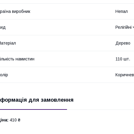
раїна виробник
Непал
Вид
Релігійні
атеріал
Дерево
ількість намистин
110 шт.
олір
Коричне
нформація для замовлення
іна:
410 ₴