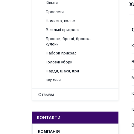
Кільця
Х
Браслети
Намисто, кольє
Весільні прикраси
Брошки, броші, брошка-
кулони
К
Набори прикрас
Головні убори
Нарди, Шахи, Ігри
М
Картини
К
Отзывы
К
КОНТАКТИ
В