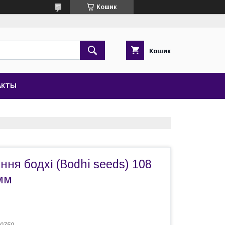
Кошик
Кошик
АКТЫ
іння бодхі (Bodhi seeds) 108
мм