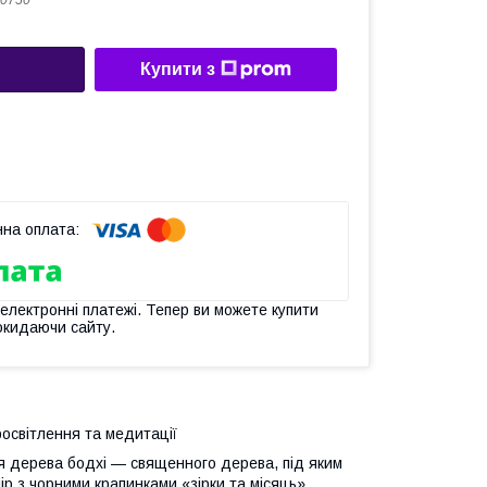
 0750
Купити з
 електронні платежі. Тепер ви можете купити
окидаючи сайту.
росвітлення та медитації
ня дерева бодхі — священного дерева, під яким
р з чорними крапинками «зірки та місяць».