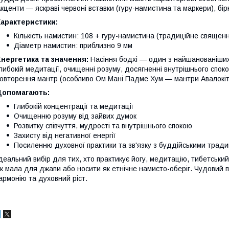
кценти — яскраві червоні вставки (гуру-намистина та маркери), бір
Характеристики:
Кількість намистин: 108 + гуру-намистина (традиційне священ
Діаметр намистин: приблизно 9 мм
Енергетика та значення:
Насіння бодхі — один з найшанованіших
либокій медитації, очищенні розуму, досягненні внутрішнього спок
овторення мантр (особливо Ом Мані Падме Хум — мантри Авалокі
Допомагають:
Глибокій концентрації та медитації
Очищенню розуму від зайвих думок
Розвитку співчуття, мудрості та внутрішнього спокою
Захисту від негативної енергії
Посиленню духовної практики та зв'язку з буддійськими трад
деальний вибір для тих, хто практикує йогу, медитацію, тибетськи
к мала для джапи або носити як етнічне намисто-оберіг. Чудовий п
армонію та духовний ріст.