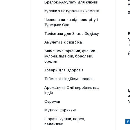
Брелоки-Амулети для ключів
А
Кулони з натуральних каменів
Червона нитка від пристріту і
Турецьке Око
Талісмани для Знаків Зодіаку
г
Амулети з кістки Яка
п
Аніме, мультфільми, фільми -
кулони, підвіски, браслети,
брелки
Товари для Здоров'я
Тибетські і Індійські пахощі
Ароматичні Олії виробництва
І
Індія
я
г
Сережки
Музичні Скриньки
Шарфи, хустки, парео,
палантини