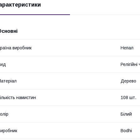
арактеристики
Основні
раїна виробник
Непал
Вид
Релігійні
атеріал
Дерево
ількість намистин
108 шт.
олір
Білий
иробник
Bodhi