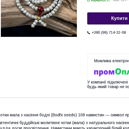
В наявності
Код:
CH -
Купити
+380 (99) 714-32-08
У компанії підключені
будь-який товар не п
отки-мала з насіння бодхі (Bodhi seeds) 108 намистин — символ п
втентичні буддійські молитвені чотки (мала) з натурального насін
удда досяг просвітлення. Намистини мають характерний білий колі