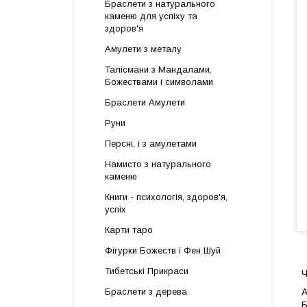
Браслети з натурального
каменю для успіху та
здоров'я
Амулети з металу
Талісмани з Мандалами,
Божествами і символами
Браслети Амулети
Руни
Персні, і з амулетами
Намисто з натурального
каменю
Книги - психологія, здоров'я,
успіх
Карти таро
Фігурки Божеств і Фен Шуй
Тибетські Прикраси
Ч
Браслети з дерева
А
Б