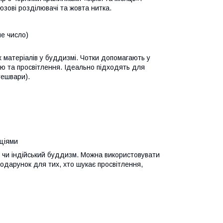
юзові розділювачі та жовта нитка.
не число)
 матеріалів у буддизмі. Чотки допомагають у
ою та просвітлення. Ідеально підходять для
тешвари).
иціями
й чи індійський буддизм. Можна використовувати
одарунок для тих, хто шукає просвітлення,