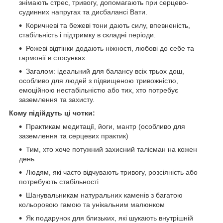
знімають стрес, тривогу, допомагають при серцево-
судинних напругах та дисбалансі Вати.
Коричневі та бежеві тони дають силу, впевненість,
стабільність і підтримку в складні періоди.
Рожеві відтінки додають ніжності, любові до себе та
гармонії в стосунках.
Загалом: ідеальний для балансу всіх трьох дош,
особливо для людей з підвищеною тривожністю,
емоційною нестабільністю або тих, хто потребує
заземлення та захисту.
Кому підійдуть ці чотки:
Практикам медитації, йоги, мантр (особливо для
заземлення та серцевих практик)
Тим, хто хоче потужний захисний талісман на кожен
день
Людям, які часто відчувають тривогу, розсіяність або
потребують стабільності
Шанувальникам натуральних каменів з багатою
кольоровою гамою та унікальним малюнком
Як подарунок для близьких, які шукають внутрішній