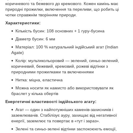
коричневого та бежевого до кремового. Кожен камінь має
природні прожилки, включення та переливи, що робить ці
чотки справжнім творінням природи.
Характеристики:
Кількість бусин: 108 основних + 1 гуру-бусина
Діаметр бусин: 6 мм
Матеріал: 100 % натуральний індійський агат (Indian
Agate)
Колір: мультикольоровий — зелений, синьо-зелений,
коричневий, бежевий, кремовий, рожеві відтінки з
природними прожилками та включеннями
Нитка: міцна, еластична
Можна носити як намисто або використовувати як
браслет у кілька обертів
Енергетичні властивості індійського агату:
Агат — один з найпотужніших каменів-захисників і
заземлювачів. Стабілізує ауру, захищає від негативної
енергії, заземлює та повертає в «тут і зараз».
Зелені та синьо-зелені відтінки заспокоюють емоції,