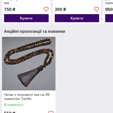
мм
нами
нами
750
300
950
₴
₴
мм
Купити
Купити
Акційні пропозиції та новинки
Чотки з тигрового ока на 99
намистин Тасбіх
В наявності