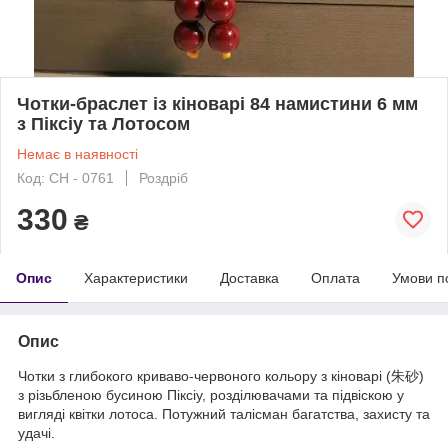
Чотки-браслет із кіноварі 84 намистини 6 мм
з Піксіу та Лотосом
Немає в наявності
Код: CH - 0761
Роздріб
330
₴
Опис
Характеристики
Доставка
Оплата
Умови п
Опис
Чотки з глибокого криваво-червоного кольору з кіноварі (朱砂)
з різьбленою бусиною Піксіу, розділювачами та підвіскою у
вигляді квітки лотоса. Потужний талісман багатства, захисту та
удачі.