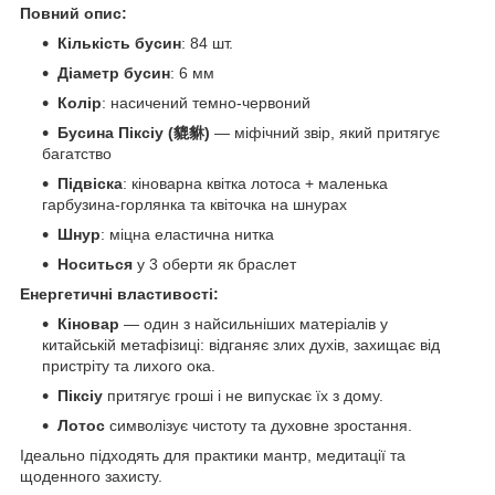
Повний опис:
Кількість бусин
: 84 шт.
Діаметр бусин
: 6 мм
Колір
: насичений темно-червоний
Бусина Піксіу (貔貅)
— міфічний звір, який притягує
багатство
Підвіска
: кіноварна квітка лотоса + маленька
гарбузина-горлянка та квіточка на шнурах
Шнур
: міцна еластична нитка
Носиться
у 3 оберти як браслет
Енергетичні властивості:
Кіновар
— один з найсильніших матеріалів у
китайській метафізиці: відганяє злих духів, захищає від
пристріту та лихого ока.
Піксіу
притягує гроші і не випускає їх з дому.
Лотос
символізує чистоту та духовне зростання.
Ідеально підходять для практики мантр, медитації та
щоденного захисту.