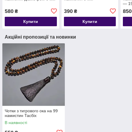
— 19
580
390
850
₴
₴
Купити
Купити
Акційні пропозиції та новинки
Чотки з тигрового ока на 99
намистин Тасбіх
В наявності