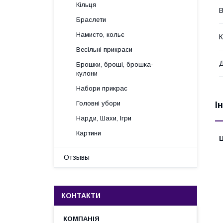
Кільця
В
Браслети
Намисто, кольє
К
Весільні прикраси
Брошки, броші, брошка-
кулони
Набори прикрас
Головні убори
І
Нарди, Шахи, Ігри
Картини
Ц
Отзывы
КОНТАКТИ