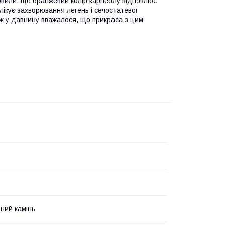
овили, що оранжевий колір карнеолу відновлює
лікує захворювання легень і сечостатевої
кож у давнину вважалося, що прикраса з цим
ний камінь