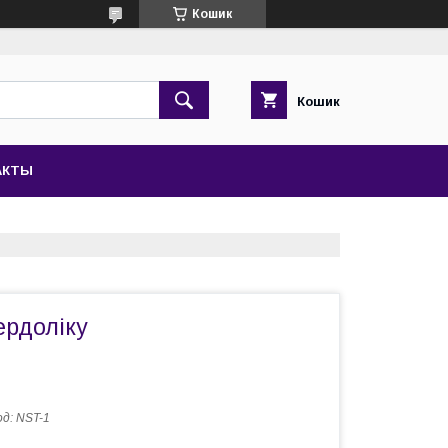
Кошик
Кошик
АКТЫ
ердоліку
од:
NST-1