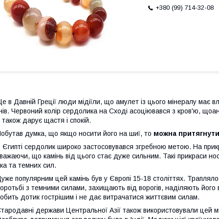
+380 (99) 714-32-08
е в Давній Греції люди мідіїли, що амулет із цього мінералу має в
нів. Червоний колір сердолика на Сході асоціювався з кров'ю, що
 також дарує щастя і спокій.
обутав думка, що якщо носити його на шиї, то
можна притягнут
 Єгипті сердолик широко застосовувався згребною метою. На прикр
важаючи, що камінь від цього стає дуже сильним. Такі прикраси но
ка та темних сил.
уже популярним цей камінь був у Європі 15-18 століттях. Трапляло
оротьбі з темними силами, захищають від ворогів, наділяють його 
обить дотик гострішим і не дає витрачатися життєвим силам.
тародавні держави Центральної Азії також використовували цей 