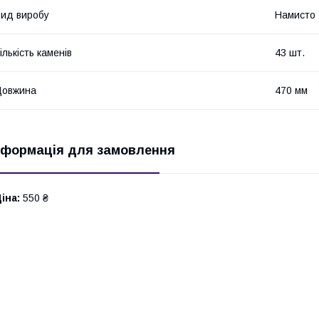
ид виробу
Намисто
ількість каменів
43 шт.
Довжина
470 мм
нформація для замовлення
іна:
550 ₴