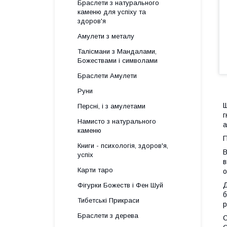
Браслети з натурального
каменю для успіху та
здоров'я
Амулети з металу
Талісмани з Мандалами,
Божествами і символами
Браслети Амулети
Руни
Щ
Персні, і з амулетами
г
Намисто з натурального
а
каменю
П
Книги - психологія, здоров'я,
В
успіх
в
Карти таро
о
Д
Фігурки Божеств і Фен Шуй
б
Тибетські Прикраси
р
Браслети з дерева
С