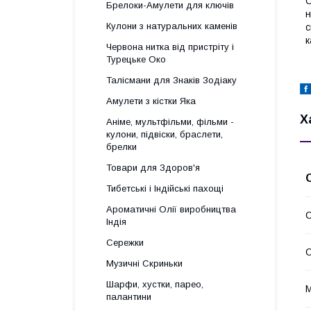
О
Брелоки-Амулети для ключів
н
Кулони з натуральних каменів
с
к
Червона нитка від пристріту і
Турецьке Око
Талісмани для Знаків Зодіаку
Амулети з кістки Яка
Х
Аніме, мультфільми, фільми -
кулони, підвіски, браслети,
брелки
Товари для Здоров'я
Тибетські і Індійські пахощі
Ароматичні Олії виробництва
С
Індія
Сережки
Музичні Скриньки
Шарфи, хустки, парео,
М
палантини