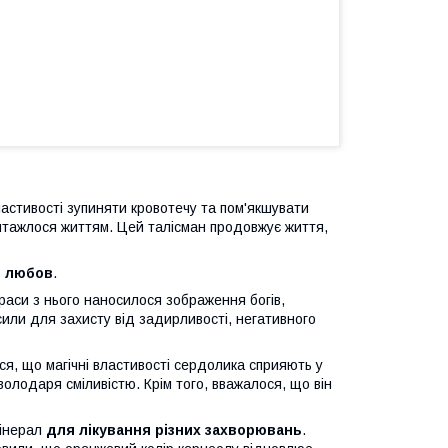
ластивості зупиняти кровотечу та пом'якшувати
антажлося життям. Цей талісман продовжує життя,
и любов
.
аси з нього наносилося зображення богів,
сили для захисту від задирливості, негативного
ся, що магічні властивості сердолика сприяють у
володаря сміливістю. Крім того, вважалося, що він
мінерал
для лікування різних захворювань
.