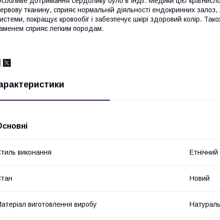
собливе дотримання сердолику було в Індії. Медики цієї країнисл
ервову тканину, сприяє нормальній діяльності ендокринних залоз, 
истеми, покращує кровообіг і забезпечує шкірі здоровий колір. Та
аменем сприяє легким породам.
арактеристики
Основні
тиль виконання
Етнічний
Стан
Новий
атеріал виготовлення виробу
Натураль