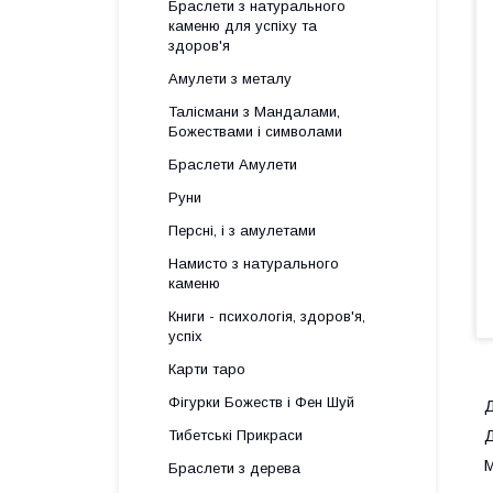
Браслети з натурального
каменю для успіху та
здоров'я
Амулети з металу
Талісмани з Мандалами,
Божествами і символами
Браслети Амулети
Руни
Персні, і з амулетами
Намисто з натурального
каменю
Книги - психологія, здоров'я,
успіх
Карти таро
Фігурки Божеств і Фен Шуй
Д
Тибетські Прикраси
Д
М
Браслети з дерева