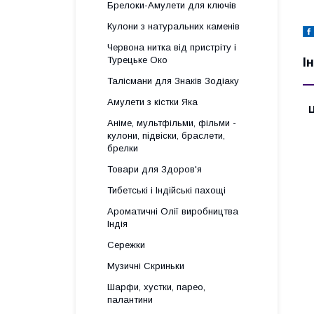
Брелоки-Амулети для ключів
Кулони з натуральних каменів
Червона нитка від пристріту і
Турецьке Око
І
Талісмани для Знаків Зодіаку
Амулети з кістки Яка
Ц
Аніме, мультфільми, фільми -
кулони, підвіски, браслети,
брелки
Товари для Здоров'я
Тибетські і Індійські пахощі
Ароматичні Олії виробництва
Індія
Сережки
Музичні Скриньки
Шарфи, хустки, парео,
палантини