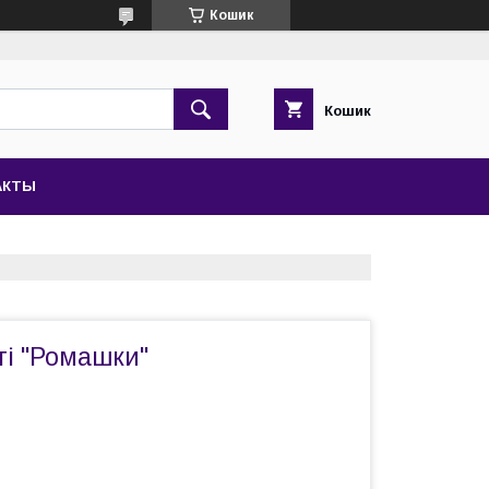
Кошик
Кошик
АКТЫ
гі "Ромашки"