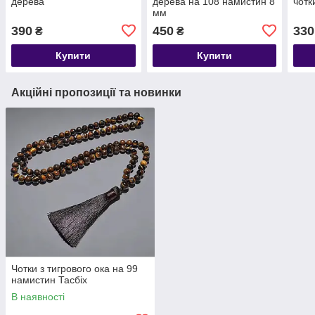
дерева
дерева на 108 намистин 8
чотк
мм
390
450
330
₴
₴
Купити
Купити
Акційні пропозиції та новинки
Чотки з тигрового ока на 99
намистин Тасбіх
В наявності