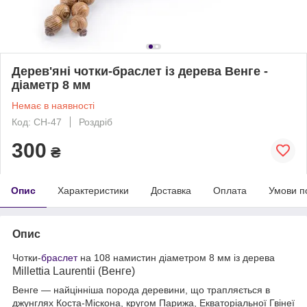
Дерев'яні чотки-браслет із дерева Венге -
діаметр 8 мм
Немає в наявності
Код: CH-47
Роздріб
300
₴
Опис
Характеристики
Доставка
Оплата
Умови п
Опис
Чотки-
браслет
на 108 намистин діаметром 8 мм із дерева
Millettia Laurentii (Венге)
Венге — найцінніша порода деревини, що трапляється в
джунглях Коста-Міскона, кругом Парижа, Екваторіальної Гвінеї