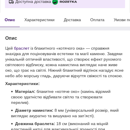
Доступна доставка
Опис
Характеристики
Доставка
Оплата
Умови п
Опис
Цей
браслет
із блакитного «котячого ока» — справжня
знахідка для поціновувачів естетики та магії каменю. Завдяки
унікальній оптичній властивості, що створює ефект рухомого
світлового відблиску, кожна намистина виглядає наче живе
око, що грає на світлі. Ніжний блакитний відтінок нагадує ясне
небо або морську гладь, даруючи відчуття свіжості та спокою.
Характеристики:
Матеріал:
блакитне «котяче око» (камінь відомий
своєю здатністю відбивати світло та створювати
перелив).
Діаметр намистин:
8 мм (універсальний розмір, який
виглядає акуратно та вишукано на зап’ясті).
Довжина браслета:
18 см (виконаний на міцній
еластичній нитці для максимальної зручності при