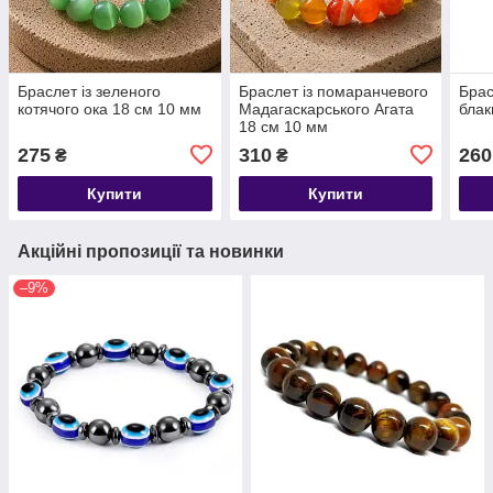
Браслет із зеленого
Браслет із помаранчевого
Брас
котячого ока 18 см 10 мм
Мадагаскарського Агата
блак
18 см 10 мм
275
310
260
₴
₴
Купити
Купити
Акційні пропозиції та новинки
–9%