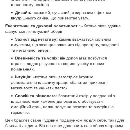
щоденному носінні).
Дизайн:
яскравий, сучасний, з виразним ефектом
внутрішнього сяйва, що привертає увагу.
Енергетичні та духовні властивості:
«Котяче око» здавна
шанується як потужний оберіг:
Захист від негативу:
камінь вважається сильним
амулетом, що захищає власника від пристріту, заздрості
та негативної енергії.
Впевненість та успіх:
він допомагає позбутися
страхів, додає рішучості та сприяє успіху в нових
починаннях.
Інтуїція:
«котяче око» загострює інтуїцію,
допомагаючи власнику краще «бачити» приховані
можливості та уникати пасток.
Спокій та рівновага:
блакитний колір у поєднанні з
властивостями каменю допомагає стабілізувати
емоційний стан, налаштовує на позитив та внутрішню
гармонію.
Цей браслет стане чудовим подарунком як для себе, так і для
близької людини. Він не лише доповнить ваш образ яскравим