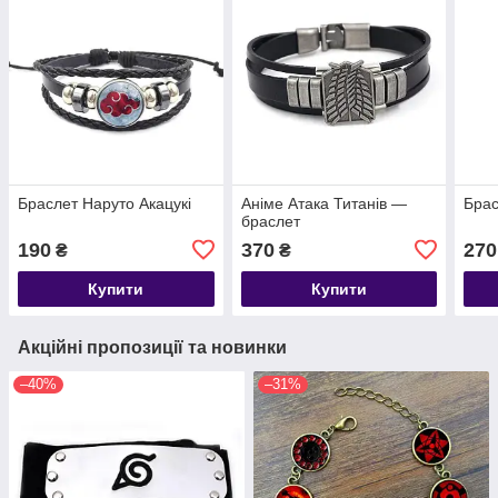
Браслет Наруто Акацукі
Аніме Атака Титанів —
Брас
браслет
190
370
270
₴
₴
Купити
Купити
Акційні пропозиції та новинки
–40%
–31%