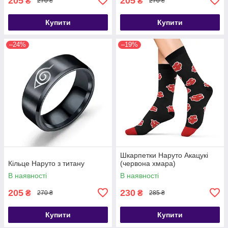
205
205
₴
₴
270 ₴
270 ₴
Купити
Купити
–24%
–19%
Шкарпетки Наруто Акацукі
Кільце Наруто з титану
(червона хмара)
В наявності
В наявності
205
230
₴
₴
270 ₴
285 ₴
Купити
Купити